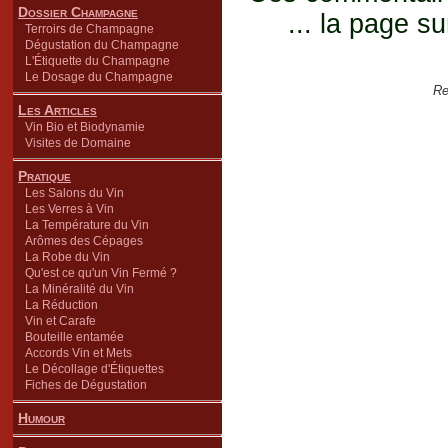
Dossier Champagne
... la page su
Terroirs de Champagne
Dégustation du Champagne
L'Étiquette du Champagne
Le Dosage du Champagne
Re
Les Articles
Vin Bio et Biodynamie
Visites de Domaine
Pratique
Les Salons du Vin
Les Verres à Vin
La Température du Vin
Arômes des Cépages
La Robe du Vin
Qu'est ce qu'un Vin Fermé ?
La Minéralité du Vin
La Réduction
Vin et Carafe
Bouteille entamée
Accords Vin et Mets
Le Décollage d'Étiquettes
Fiches de Dégustation
Humour