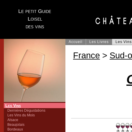
Le petit Guide
Loisel
des vins
Accueil
Les Livres
Les Vins
France
>
Sud-o
Les Vins
Dernières Dégustations
Les Vins du Mois
Alsace
Beaujolais
Bordeaux