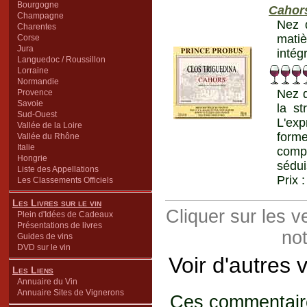
Bourgogne
Cahor
Champagne
Nez d
Charentes
matiè
Corse
Jura
intég
Languedoc / Roussillon
Lorraine
Normandie
Nez d
Provence
Savoie
la st
Sud-Ouest
L'exp
Vallée de la Loire
form
Vallée du Rhône
Italie
compo
Hongrie
sédui
Liste des Appellations
Prix 
Les Classements Officiels
Les Livres sur le vin
Cliquer sur les 
Plein d'Idées de Cadeaux
Présentations de livres
not
Guides de vins
DVD sur le vin
Voir d'autres 
Les Liens
Annuaire du Vin
Annuaire Sites de Vignerons
Ces commentaires