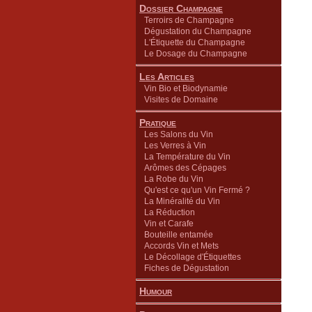
Dossier Champagne
Terroirs de Champagne
Dégustation du Champagne
L'Étiquette du Champagne
Le Dosage du Champagne
Les Articles
Vin Bio et Biodynamie
Visites de Domaine
Pratique
Les Salons du Vin
Les Verres à Vin
La Température du Vin
Arômes des Cépages
La Robe du Vin
Qu'est ce qu'un Vin Fermé ?
La Minéralité du Vin
La Réduction
Vin et Carafe
Bouteille entamée
Accords Vin et Mets
Le Décollage d'Étiquettes
Fiches de Dégustation
Humour