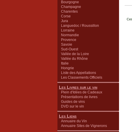
Bourgogne
Champagne
Charentes
Corse
Ces
Jura
Languedoc / Roussillon
Lorraine
Normandie
Provence
Savoie
Sud-Ouest
Vallée de la Loire
Vallée du Rhône
Italie
Hongrie
Liste des Appellations
Les Classements Officiels
Les Livres sur le vin
Plein d'Idées de Cadeaux
Présentations de livres
Guides de vins
DVD sur le vin
Les Liens
Annuaire du Vin
Annuaire Sites de Vignerons