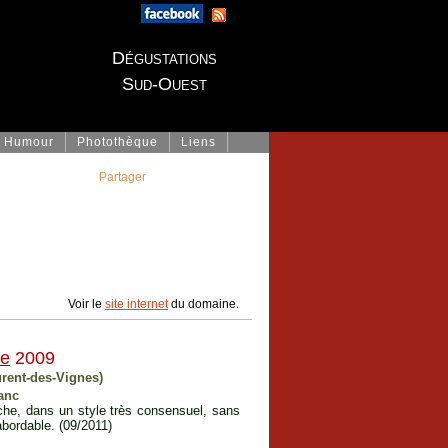
Dégustations
Sud-Ouest
Humour
Photothèque
Liens
Partager
Voir le
site internet
du domaine.
ée
2009
urent-des-Vignes)
anc
uche, dans un style très consensuel, sans
abordable. (09/2011)