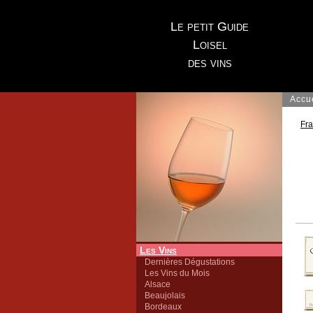
Le petit Guide
Loisel
des vins
Accu
Fr
Les Vins
Dernières Dégustations
Les Vins du Mois
Alsace
Beaujolais
Bordeaux