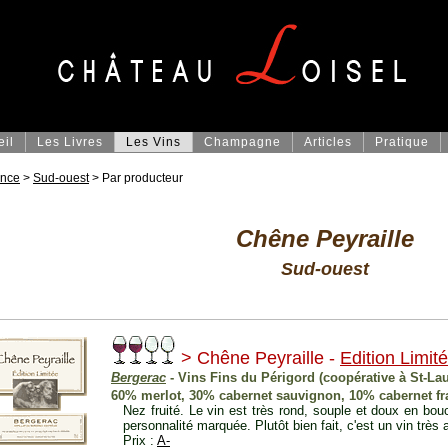
eil
Les Livres
Les Vins
Champagne
Articles
Pratique
ance
>
Sud-ouest
> Par producteur
Chêne Peyraille
Sud-ouest
> Chêne Peyraille -
Edition Limit
Bergerac
- Vins Fins du Périgord (coopérative à St-La
60% merlot, 30% cabernet sauvignon, 10% cabernet fr
Nez fruité. Le vin est très rond, souple et doux en bo
personnalité marquée. Plutôt bien fait, c'est un vin très 
Prix :
A-