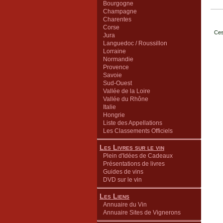
Bourgogne
Champagne
Charentes
Corse
Ces
Jura
Languedoc / Roussillon
Lorraine
Normandie
Provence
Savoie
Sud-Ouest
Vallée de la Loire
Vallée du Rhône
Italie
Hongrie
Liste des Appellations
Les Classements Officiels
Les Livres sur le vin
Plein d'Idées de Cadeaux
Présentations de livres
Guides de vins
DVD sur le vin
Les Liens
Annuaire du Vin
Annuaire Sites de Vignerons