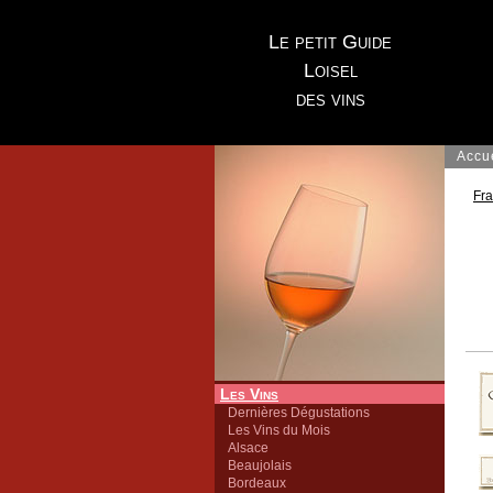
Le petit Guide
Loisel
des vins
Accu
Fr
Les Vins
Dernières Dégustations
Les Vins du Mois
Alsace
Beaujolais
Bordeaux