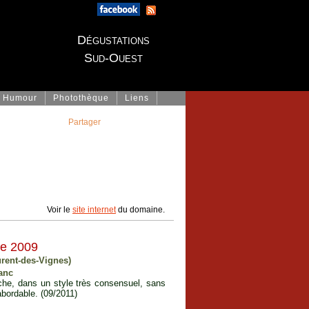
Dégustations
Sud-Ouest
Humour
Photothèque
Liens
Partager
Voir le
site internet
du domaine.
ée 2009
urent-des-Vignes)
anc
uche, dans un style très consensuel, sans
abordable. (09/2011)