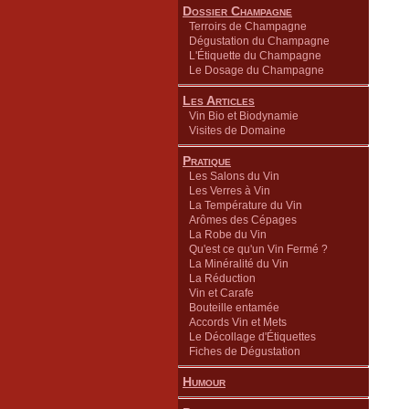
Dossier Champagne
Terroirs de Champagne
Dégustation du Champagne
L'Étiquette du Champagne
Le Dosage du Champagne
Les Articles
Vin Bio et Biodynamie
Visites de Domaine
Pratique
Les Salons du Vin
Les Verres à Vin
La Température du Vin
Arômes des Cépages
La Robe du Vin
Qu'est ce qu'un Vin Fermé ?
La Minéralité du Vin
La Réduction
Vin et Carafe
Bouteille entamée
Accords Vin et Mets
Le Décollage d'Étiquettes
Fiches de Dégustation
Humour