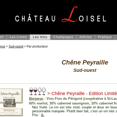
eil
Les Livres
Les Vins
Champagne
Articles
Pratique
ance
>
Sud-ouest
> Par producteur
Chêne Peyraille
Sud-ouest
> Chêne Peyraille - Edition Limit
Bergerac
- Vins Fins du Périgord (coopérative à St-La
60% merlot, 30% cabernet sauvignon, 10% cabernet fr
Nez fruité. Le vin est très rond, souple et doux en bo
personnalité marquée. Plutôt bien fait, c'est un vin très 
Prix :
A-