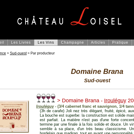
eil
Les Livres
Les Vins
Champagne
Articles
Pratique
ance
>
Sud-ouest
> Par producteur
Domaine Brana
Sud-ouest
> Domaine Brana -
Irouléguy
20
Irouléguy
- (3/4 cabernet franc et sauvignon, 1/4 tann
(3h de carafe) Joli nez très élégant, fruité, épicé,
La bouche est superbe: la construction est solide mais 
est parfait. La matière n'est pas d'une forte concen
termine par une finale à la fois solide et douce. Un vi
semble à sa place, d'un très beau classicisme. Un 
bordelais que madiran, tout en ayant une personnalité