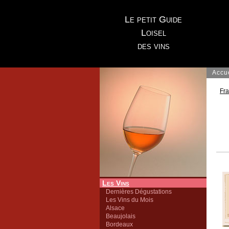
Le petit Guide
Loisel
des vins
Accu
Fr
Les Vins
Dernières Dégustations
Les Vins du Mois
Alsace
Beaujolais
Bordeaux