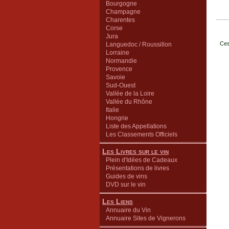
Bourgogne
Champagne
Charentes
Corse
Jura
Ces
Languedoc / Roussillon
Lorraine
Normandie
Provence
Savoie
Sud-Ouest
Vallée de la Loire
Vallée du Rhône
Italie
Hongrie
Liste des Appellations
Les Classements Officiels
Les Livres sur le vin
Plein d'Idées de Cadeaux
Présentations de livres
Guides de vins
DVD sur le vin
Les Liens
Annuaire du Vin
Annuaire Sites de Vignerons