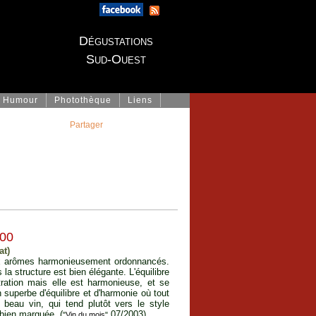
Dégustations
Sud-Ouest
Humour
Photothèque
Liens
Partager
00
at)
 aux arômes harmonieusement ordonnancés.
la structure est bien élégante. L'équilibre
tration mais elle est harmonieuse, et se
n superbe d'équilibre et d'harmonie où tout
beau vin, qui tend plutôt vers le style
 bien marquée. (
07/2003)
"
Vin du mois
"