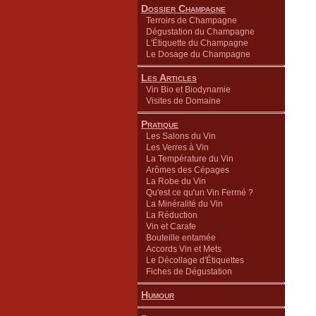
Dossier Champagne
Terroirs de Champagne
Dégustation du Champagne
L'Étiquette du Champagne
Le Dosage du Champagne
Les Articles
Vin Bio et Biodynamie
Visites de Domaine
Pratique
Les Salons du Vin
Les Verres à Vin
La Température du Vin
Arômes des Cépages
La Robe du Vin
Qu'est ce qu'un Vin Fermé ?
La Minéralité du Vin
La Réduction
Vin et Carafe
Bouteille entamée
Accords Vin et Mets
Le Décollage d'Étiquettes
Fiches de Dégustation
Humour