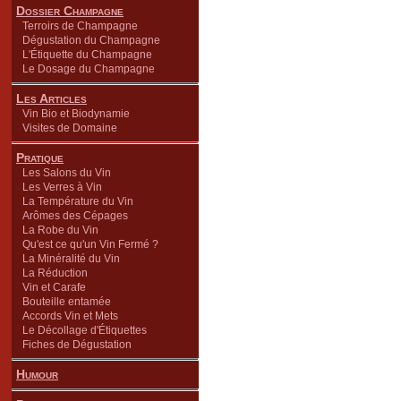
Dossier Champagne
Terroirs de Champagne
Dégustation du Champagne
L'Étiquette du Champagne
Le Dosage du Champagne
Les Articles
Vin Bio et Biodynamie
Visites de Domaine
Pratique
Les Salons du Vin
Les Verres à Vin
La Température du Vin
Arômes des Cépages
La Robe du Vin
Qu'est ce qu'un Vin Fermé ?
La Minéralité du Vin
La Réduction
Vin et Carafe
Bouteille entamée
Accords Vin et Mets
Le Décollage d'Étiquettes
Fiches de Dégustation
Humour