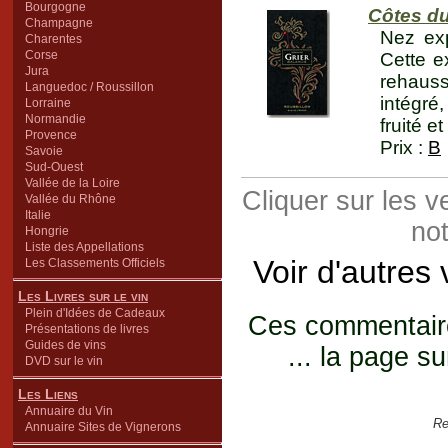
Bourgogne
Côtes du
Champagne
Nez exp
Charentes
Corse
Cette e
Jura
rehauss
Languedoc / Roussillon
intégré
Lorraine
Normandie
fruité e
Provence
Prix :
B
Savoie
Sud-Ouest
Vallée de la Loire
Cliquer sur les 
Vallée du Rhône
Italie
not
Hongrie
Liste des Appellations
Voir d'autres
Les Classements Officiels
Les Livres sur le vin
Plein d'Idées de Cadeaux
Ces commentaires
Présentations de livres
Guides de vins
... la page su
DVD sur le vin
Les Liens
Annuaire du Vin
Re
Annuaire Sites de Vignerons