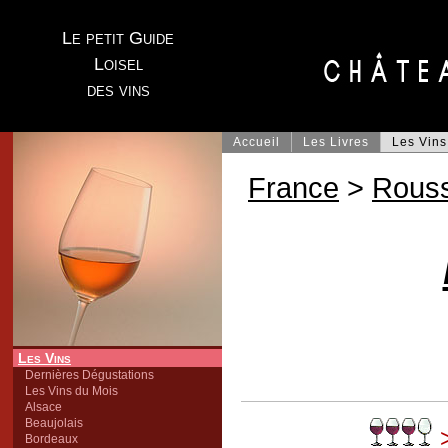
Le petit Guide
Loisel
des vins
Accueil
Les Livres
Les Vins
France
>
Rouss
Les Vins
Dernières Dégustations
Les Vins du Mois
Alsace
Beaujolais
Bordeaux