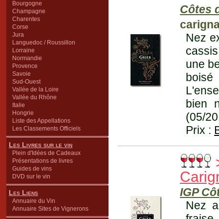
Bourgogne
Côtes d
Champagne
Charentes
carign
Corse
Jura
Nez ex
Languedoc / Roussillon
cassis
Lorraine
Normandie
une be
Provence
Savoie
boisé
Sud-Ouest
L'ense
Vallée de la Loire
Vallée du Rhône
bien n
Italie
Hongrie
(05/20
Liste des Appellations
Prix :
Les Classements Officiels
Les Livres sur le vin
Plein d'Idées de Cadeaux
Présentations de livres
Guides de vins
Carig
DVD sur le vin
IGP Cô
Les Liens
Annuaire du Vin
Nez a
Annuaire Sites de Vignerons
fraise