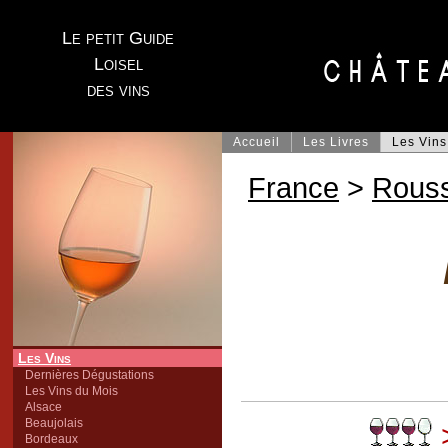
Le petit Guide
Loisel
des vins
Accueil
Les Livres
Les Vins
France
>
Rouss
Les Vins
Dernières Dégustations
Les Vins du Mois
Alsace
Beaujolais
Bordeaux