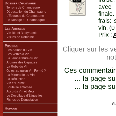
Dossier Champagne
avec 
Terroirs de Champagne
Dégustation du Champagne
finale
L'Étiquette du Champagne
frais:
Le Dosage du Champagne
vin. (
Les Articles
Vin Bio et Biodynamie
Prix :
Visites de Domaine
Pratique
Cliquer sur les 
Les Salons du Vin
Les Verres à Vin
not
La Température du Vin
Arômes des Cépages
La Robe du Vin
Ces commentaires
Qu'est ce qu'un Vin Fermé ?
La Minéralité du Vin
... la page su
La Réduction
Vin et Carafe
... la page su
Bouteille entamée
Accords Vin et Mets
Le Décollage d'Étiquettes
Fiches de Dégustation
Re
Humour