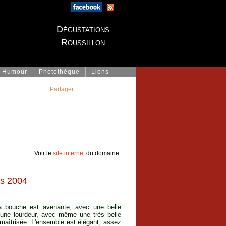
Dégustations
Roussillon
Humour
Photothèque
Liens
Partager
Voir le
site internet
du domaine.
es 2004
La bouche est avenante, avec une belle
cune lourdeur, avec même une très belle
 maîtrisée. L'ensemble est élégant, assez