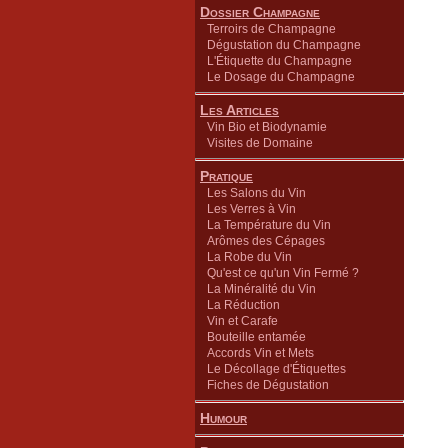
Dossier Champagne
Terroirs de Champagne
Dégustation du Champagne
L'Étiquette du Champagne
Le Dosage du Champagne
Les Articles
Vin Bio et Biodynamie
Visites de Domaine
Pratique
Les Salons du Vin
Les Verres à Vin
La Température du Vin
Arômes des Cépages
La Robe du Vin
Qu'est ce qu'un Vin Fermé ?
La Minéralité du Vin
La Réduction
Vin et Carafe
Bouteille entamée
Accords Vin et Mets
Le Décollage d'Étiquettes
Fiches de Dégustation
Humour