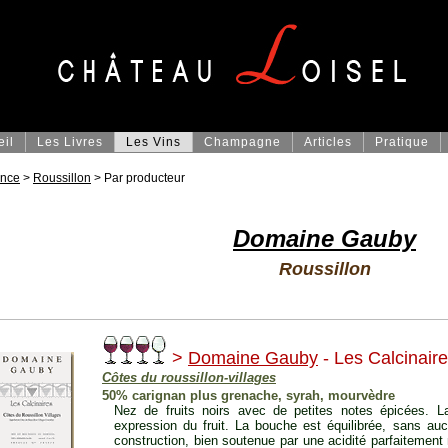
eil
Les Livres
Les Vins
Champagne
Articles
Pratique
ance
>
Roussillon
> Par producteur
Domaine Gauby
Roussillon
>
Domaine Gauby
- Les Calcinair
Côtes du roussillon-villages
50% carignan plus grenache, syrah, mourvèdre
Nez de fruits noirs avec de petites notes épicées. 
expression du fruit. La bouche est équilibrée, sans au
construction, bien soutenue par une acidité parfaitement