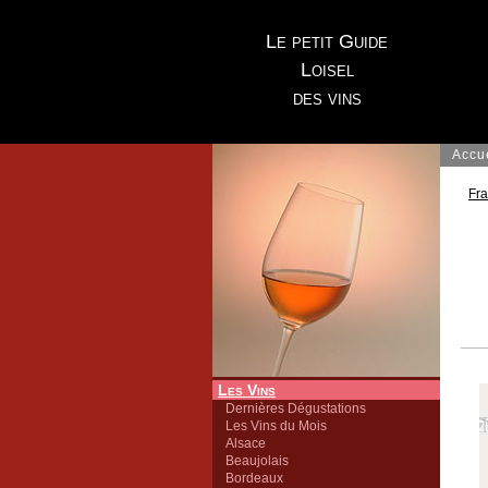
Le petit Guide
Loisel
des vins
Accu
Fr
Les Vins
Dernières Dégustations
Les Vins du Mois
Alsace
Beaujolais
Bordeaux