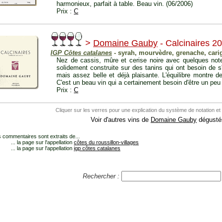
harmonieux, parfait à table. Beau vin. (06/2006)
Prix :
C
>
Domaine Gauby
- Calcinaires 2
IGP Côtes catalanes
- syrah, mourvèdre, grenache, cari
Nez de cassis, mûre et cerise noire avec quelques note
solidement construite sur des tanins qui ont besoin de s'
mais assez belle et déjà plaisante. L'équilibre montre de 
C'est un beau vin qui a certainement besoin d'être un peu
Prix :
C
Cliquer sur les verres pour une explication du système de notation et
Voir d'autres vins de
Domaine Gauby
dégustés
 commentaires sont extraits de...
... la page sur l'appellation
côtes du roussillon-villages
... la page sur l'appellation
igp côtes catalanes
Rechercher :