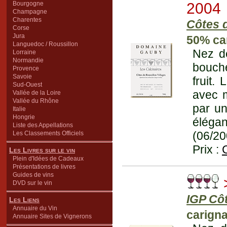
Bourgogne
2004
Champagne
Charentes
Côtes d
Corse
Jura
50% ca
Languedoc / Roussillon
Nez de
Lorraine
Normandie
bouch
Provence
Savoie
fruit.
Sud-Ouest
avec m
Vallée de la Loire
Vallée du Rhône
par un
Italie
Hongrie
élégan
Liste des Appellations
(06/20
Les Classements Officiels
Prix :
Les Livres sur le vin
Plein d'Idées de Cadeaux
Présentations de livres
Guides de vins
DVD sur le vin
IGP Cô
Les Liens
Annuaire du Vin
carigna
Annuaire Sites de Vignerons