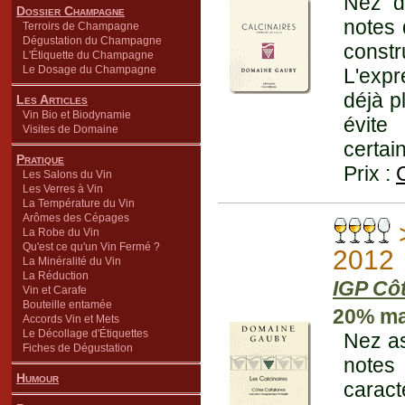
Nez d
Dossier Champagne
notes 
Terroirs de Champagne
Dégustation du Champagne
constr
L'Étiquette du Champagne
Le Dosage du Champagne
L'expr
déjà p
Les Articles
Vin Bio et Biodynamie
évite
Visites de Domaine
certai
Pratique
Prix :
Les Salons du Vin
Les Verres à Vin
La Température du Vin
Arômes des Cépages
La Robe du Vin
Qu'est ce qu'un Vin Fermé ?
2012
La Minéralité du Vin
La Réduction
IGP Cô
Vin et Carafe
Bouteille entamée
20% ma
Accords Vin et Mets
Le Décollage d'Étiquettes
Nez as
Fiches de Dégustation
notes
Humour
carac