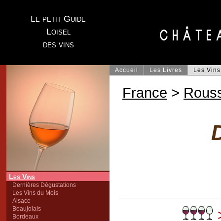
Le petit Guide
Loisel
des vins
Accueil
Les Livres
Les Vins
France
>
Rouss
Les Vins
Dernières Dégustations
Les Vins du Mois
Alsace
Beaujolais
Bordeaux