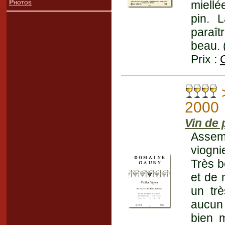
Photos
miellé
pin. 
paraît
beau. 
Prix :
2000
Vin de
Assem
viognie
Très b
et de 
un tr
aucun 
bien m