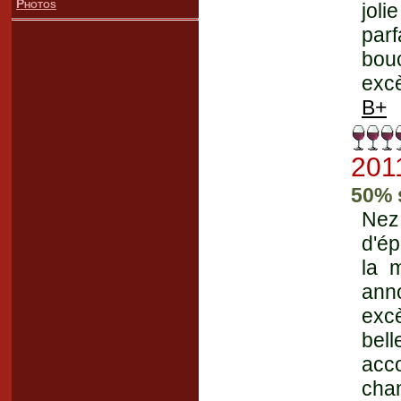
Photos
joli
parf
bou
excè
B+
201
50% 
Nez
d'ép
la 
ann
excè
bell
acc
cham