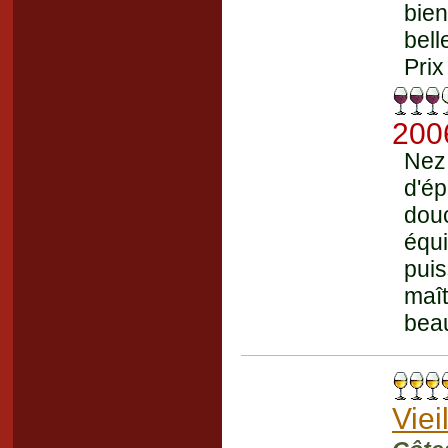
bien
bell
Prix
200
Nez 
d'ép
dou
équ
pui
maî
beau
Viei