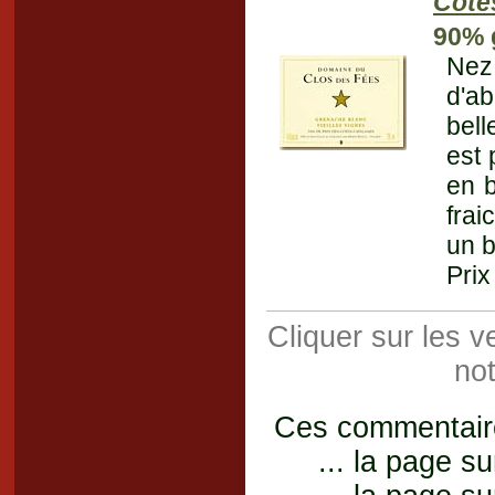
Côte
90% 
Nez
d'ab
bell
est 
en b
frai
un b
Prix
Cliquer sur les 
not
Ces commentaires
... la page su