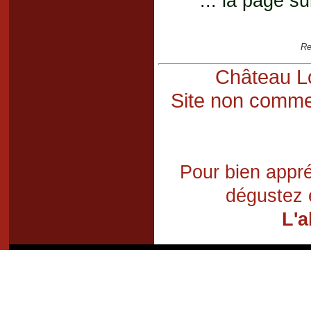
... la page su
Re
Château Lo
Site non commer
Pour bien appré
dégustez 
L'a