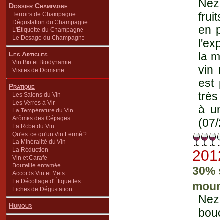
Nez 
Dossier Champagne
frui
Terroirs de Champagne
Dégustation du Champagne
en p
L'Étiquette du Champagne
Le Dosage du Champagne
l'ex
Les Articles
la m
Vin Bio et Biodynamie
vin 
Visites de Domaine
est 
Pratique
très
Les Salons du Vin
Les Verres à Vin
à un
La Température du Vin
Arômes des Cépages
(07/
La Robe du Vin
Qu'est ce qu'un Vin Fermé ?
La Minéralité du Vin
La Réduction
201
Vin et Carafe
Bouteille entamée
30% 
Accords Vin et Mets
Le Décollage d'Étiquettes
mour
Fiches de Dégustation
Nez
Humour
bouc