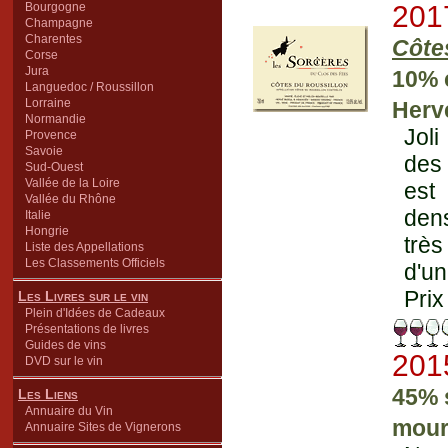
Bourgogne
201
Champagne
Charentes
Côte
Corse
Jura
10% 
Languedoc / Roussillon
Lorraine
Herv
Normandie
Joli
Provence
Savoie
des 
Sud-Ouest
Vallée de la Loire
est 
Vallée du Rhône
dens
Italie
Hongrie
très
Liste des Appellations
Les Classements Officiels
d'un
Prix
Les Livres sur le vin
Plein d'Idées de Cadeaux
Présentations de livres
Guides de vins
201
DVD sur le vin
45% 
Les Liens
Annuaire du Vin
mour
Annuaire Sites de Vignerons