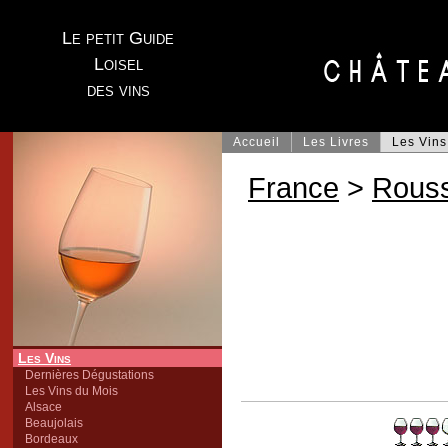
Le petit Guide
Loisel
des vins
Accueil
Les Livres
Les Vins
France
>
Rouss
Les Vins
Dernières Dégustations
Les Vins du Mois
Alsace
Beaujolais
Bordeaux