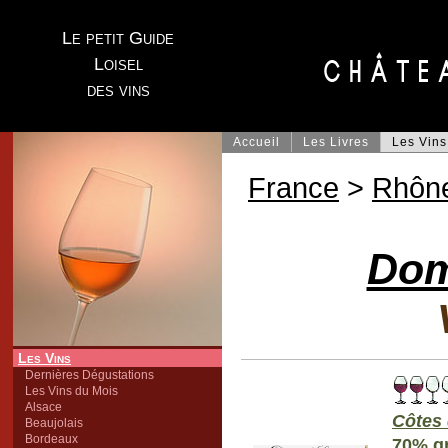
Le petit Guide
Loisel
des vins
Accueil
Les Livres
Les Vins
France
>
Rhôn
Dom
Les Vins
Dernières Dégustations
Les Vins du Mois
Alsace
Côtes 
Beaujolais
Bordeaux
70% g