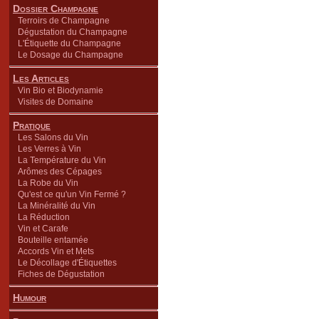
Dossier Champagne
Terroirs de Champagne
Dégustation du Champagne
L'Étiquette du Champagne
Le Dosage du Champagne
Les Articles
Vin Bio et Biodynamie
Visites de Domaine
Pratique
Les Salons du Vin
Les Verres à Vin
La Température du Vin
Arômes des Cépages
La Robe du Vin
Qu'est ce qu'un Vin Fermé ?
La Minéralité du Vin
La Réduction
Vin et Carafe
Bouteille entamée
Accords Vin et Mets
Le Décollage d'Étiquettes
Fiches de Dégustation
Humour