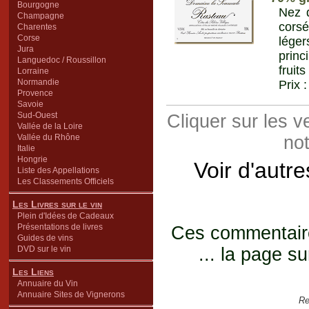
Bourgogne
Nez d
Champagne
corsé
Charentes
Corse
léger
Jura
princ
Languedoc / Roussillon
fruit
Lorraine
Normandie
Prix 
Provence
Savoie
Sud-Ouest
Cliquer sur les 
Vallée de la Loire
Vallée du Rhône
not
Italie
Hongrie
Voir d'autr
Liste des Appellations
Les Classements Officiels
Les Livres sur le vin
Plein d'Idées de Cadeaux
Présentations de livres
Ces commentaires
Guides de vins
DVD sur le vin
... la page su
Les Liens
Annuaire du Vin
Annuaire Sites de Vignerons
Re