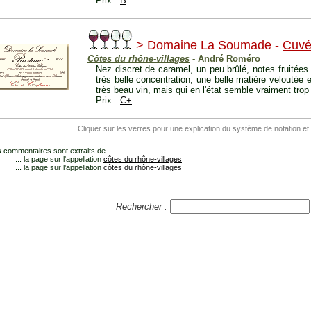
Prix :
B
> Domaine La Soumade -
Cuvé
Côtes du rhône-villages
- André Roméro
Nez discret de caramel, un peu brûlé, notes fruitée
très belle concentration, une belle matière veloutée 
très beau vin, mais qui en l'état semble vraiment tro
Prix :
C+
Cliquer sur les verres pour une explication du système de notation et
 commentaires sont extraits de...
... la page sur l'appellation
côtes du rhône-villages
... la page sur l'appellation
côtes du rhône-villages
Rechercher :