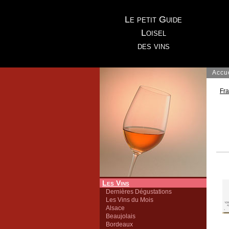
Le petit Guide
Loisel
des vins
Accu
Fr
Les Vins
Dernières Dégustations
Les Vins du Mois
Alsace
Beaujolais
Bordeaux