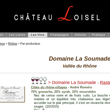
eil
Les Livres
Les Vins
Champagne
Articles
Pratique
ance
>
Rhône
> Par producteur
Domaine La Soumad
Vallée du Rhône
> Domaine La Soumade -
Rast
Côtes du rhône-villages
- André Roméro
70% grenache, 20% syrah, 10% mourvèdre
Nez de cerise noire et de fruits cuits. La bouche 
matière et un équilibre très chaleureux aux légers
accorder sur le plat principal, il s'est en revanche rév
rouges. (10/2010)