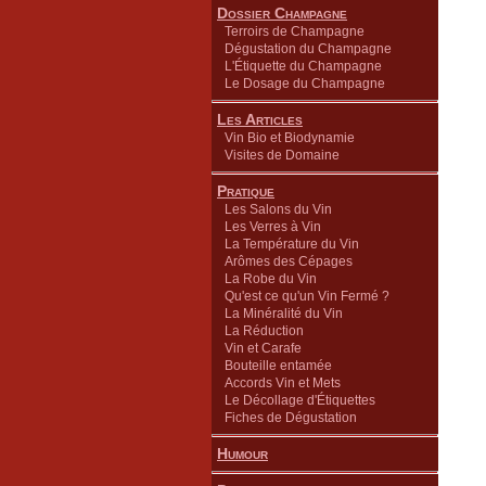
Dossier Champagne
Terroirs de Champagne
Dégustation du Champagne
L'Étiquette du Champagne
Le Dosage du Champagne
Les Articles
Vin Bio et Biodynamie
Visites de Domaine
Pratique
Les Salons du Vin
Les Verres à Vin
La Température du Vin
Arômes des Cépages
La Robe du Vin
Qu'est ce qu'un Vin Fermé ?
La Minéralité du Vin
La Réduction
Vin et Carafe
Bouteille entamée
Accords Vin et Mets
Le Décollage d'Étiquettes
Fiches de Dégustation
Humour