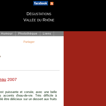
Dégustations
Vallée du Rhône
Humour
Photothèque
Liens
Partager
e
eau
2007
est puissante et corsée, avec une belle
 accents d'eau-de-vie. Très difficile à
élé être délicieux sur un dessert aux fruits