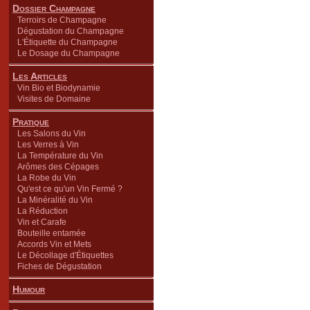
Dossier Champagne
Terroirs de Champagne
Dégustation du Champagne
L'Étiquette du Champagne
Le Dosage du Champagne
Les Articles
Vin Bio et Biodynamie
Visites de Domaine
Pratique
Les Salons du Vin
Les Verres à Vin
La Température du Vin
Arômes des Cépages
La Robe du Vin
Qu'est ce qu'un Vin Fermé ?
La Minéralité du Vin
La Réduction
Vin et Carafe
Bouteille entamée
Accords Vin et Mets
Le Décollage d'Étiquettes
Fiches de Dégustation
Humour