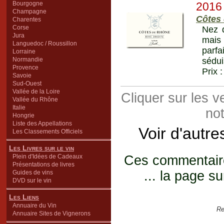
Bourgogne
2016
Champagne
Côtes
Charentes
Corse
Nez d
Jura
mais 
Languedoc / Roussillon
parf
Lorraine
Normandie
sédui
Provence
Prix 
Savoie
Sud-Ouest
Vallée de la Loire
Cliquer sur les 
Vallée du Rhône
Italie
not
Hongrie
Liste des Appellations
Voir d'autre
Les Classements Officiels
Les Livres sur le vin
Plein d'Idées de Cadeaux
Ces commentaires
Présentations de livres
... la page su
Guides de vins
DVD sur le vin
Les Liens
Annuaire du Vin
Re
Annuaire Sites de Vignerons