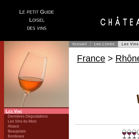
Le petit Guide
Loisel
des vins
Accueil
Les Livres
Les Vins
France
>
Rhôn
Les Vins
Dernières Dégustations
Les Vins du Mois
Alsace
Beaujolais
Bordeaux