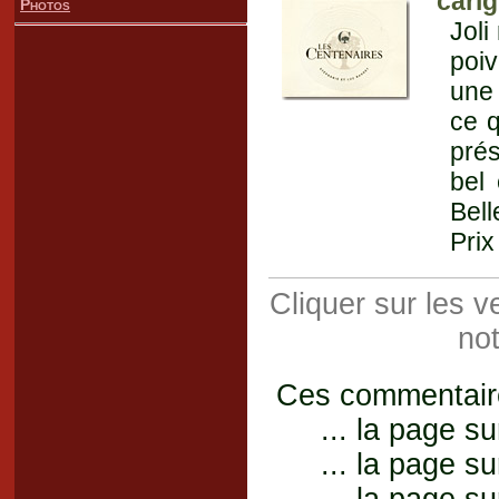
cari
Photos
Joli
poiv
une 
ce q
prés
bel
Bell
Prix
Cliquer sur les 
not
Ces commentaires
... la page su
... la page su