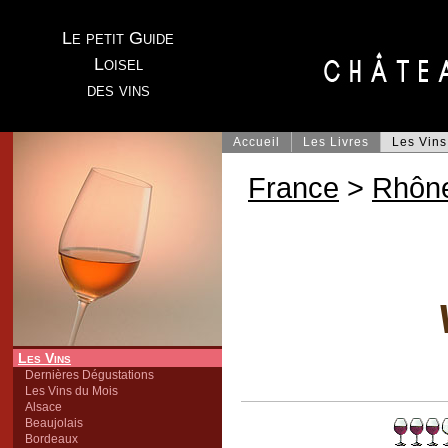
Le petit Guide
Loisel
des vins
Accueil
Les Livres
Les Vins
France
>
Rhôn
Les Vins
Dernières Dégustations
Les Vins du Mois
Alsace
Beaujolais
Bordeaux