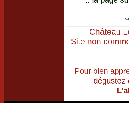
... la page su
Re
Château Lo
Site non commer
Pour bien appré
dégustez 
L'a