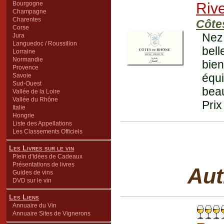
Bourgogne
Rive
Champagne
Charentes
Côte
Corse
Nez 
Jura
Languedoc / Roussillon
bell
Lorraine
Normandie
bien
Provence
équi
Savoie
Sud-Ouest
beau
Vallée de la Loire
Vallée du Rhône
Prix
Italie
Hongrie
Liste des Appellations
Les Classements Officiels
Les Livres sur le vin
Plein d'Idées de Cadeaux
Présentations de livres
Aut
Guides de vins
DVD sur le vin
Les Liens
Annuaire du Vin
Annuaire Sites de Vignerons