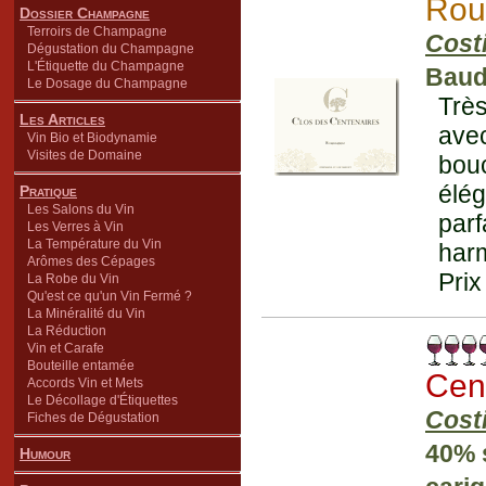
Rou
Dossier Champagne
Terroirs de Champagne
Cost
Dégustation du Champagne
L'Étiquette du Champagne
Baud
Le Dosage du Champagne
Très
Les Articles
ave
Vin Bio et Biodynamie
Visites de Domaine
bou
élég
Pratique
Les Salons du Vin
parf
Les Verres à Vin
La Température du Vin
harm
Arômes des Cépages
Prix
La Robe du Vin
Qu'est ce qu'un Vin Fermé ?
La Minéralité du Vin
La Réduction
Vin et Carafe
Bouteille entamée
Cen
Accords Vin et Mets
Le Décollage d'Étiquettes
Cost
Fiches de Dégustation
40% 
Humour