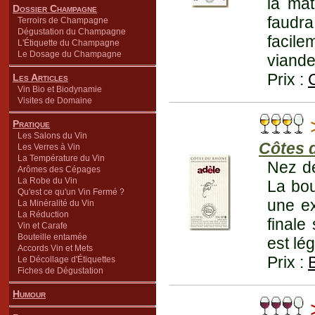
la mat
Dossier Champagne
faudra
Terroirs de Champagne
Dégustation du Champagne
facile
L'Étiquette du Champagne
Le Dosage du Champagne
viande
Prix :
Les Articles
Vin Bio et Biodynamie
Visites de Domaine
>
Pratique
Les Salons du Vin
Côtes 
Les Verres à Vin
La Température du Vin
Nez de
Arômes des Cépages
La Robe du Vin
La bou
Qu'est ce qu'un Vin Fermé ?
une ex
La Minéralité du Vin
La Réduction
finale
Vin et Carafe
Bouteille entamée
est lé
Accords Vin et Mets
Prix :
Le Décollage d'Étiquettes
Fiches de Dégustation
Humour
>