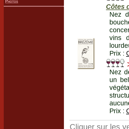
Photos
Côtes 
Nez d
bouch
concen
vins 
lourde
Prix :
>
Nez de
un bel
végét
struct
aucune
Prix :
Cliquer sur les 