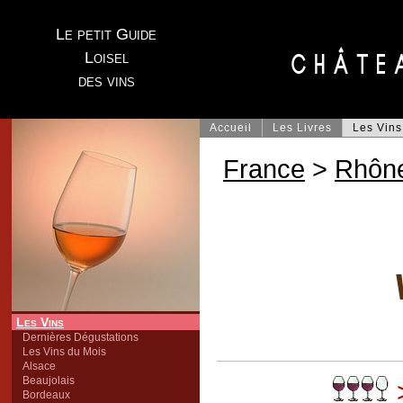
Le petit Guide
Loisel
des vins
Accueil
Les Livres
Les Vins
France
>
Rhôn
Les Vins
Dernières Dégustations
Les Vins du Mois
Alsace
Beaujolais
>
Bordeaux