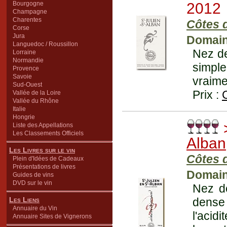
Bourgogne
2012
Champagne
Charentes
Côtes d
Corse
Jura
Domain
Languedoc / Roussillon
Nez de
Lorraine
Normandie
simple
Provence
Savoie
vraimen
Sud-Ouest
Prix :
Vallée de la Loire
Vallée du Rhône
Italie
Hongrie
>
Liste des Appellations
Les Classements Officiels
Alban
Les Livres sur le vin
Côtes d
Plein d'Idées de Cadeaux
Présentations de livres
Domain
Guides de vins
DVD sur le vin
Nez de
Les Liens
dense 
Annuaire du Vin
l'acid
Annuaire Sites de Vignerons