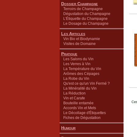
Dossier Champagne
Terroirs de Champagne
Dégustation du Champagne
L'Étiquette du Champagne
Le Dosage du Champagne
Les Articles
Vin Bio et Biodynamie
Visites de Domaine
Pratique
Les Salons du Vin
Les Verres à Vin
La Température du Vin
Arômes des Cépages
La Robe du Vin
Qu'est ce qu'un Vin Fermé ?
La Minéralité du Vin
La Réduction
Vin et Carafe
Ces
Bouteille entamée
Accords Vin et Mets
Le Décollage d'Étiquettes
Fiches de Dégustation
Humour