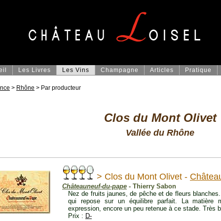
eil
Les Livres
Les Vins
Champagne
Articles
Pratique
ance
>
Rhône
> Par producteur
Clos du Mont Olivet
Vallée du Rhône
> Clos du Mont Olivet -
Châtea
Châteauneuf-du-pape
- Thierry Sabon
Nez de fruits jaunes, de pêche et de fleurs blanches
qui repose sur un équilibre parfait. La matièr
expression, encore un peu retenue à ce stade. Très b
Prix :
D-