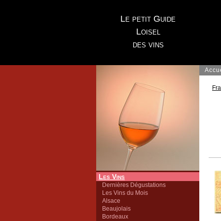
Le petit Guide
Loisel
des vins
Accu
Fr
Les Vins
Dernières Dégustations
Les Vins du Mois
Alsace
Beaujolais
Bordeaux