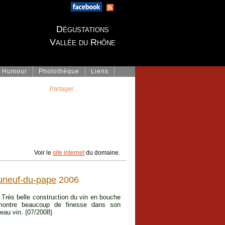
Dégustations
Vallée du Rhône
Humour
Photothèque
Liens
Partager
Voir le
site internet
du domaine.
uneuf-du-pape
2006
. Très belle construction du vin en bouche
e montre beaucoup de finesse dans son
eau vin. (07/2008)