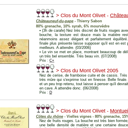
> Clos du Mont Olivet -
Châtea
Châteauneuf-du-pape
- Thierry Sabon
80% grenache, 10% syrah, 6% mourvèdre
• (3h de carafe) Nez très discret de fruits rouges a
bouche, la texture est douce mais la matière res
néanmoins assez élégant et parfaitement équilibré.
finale plus présente laisse supposer qu'il est en est
meilleurs. A attendre. (03/2006)
• Le vin se met en place, montrant beaucoup de dél
un très bel ensemble. Très beau vin. (07/2008)
Prix :
C+
> Clos du Mont Olivet 2005
Nez de cerise, de framboise cuite et de cassis. Très
très mûre qui s'exprime tout en finesse. Belle finale.
et un peu trop retenu, tout laisse à penser qu'il devr
en cave. A attendre donc. (06/2008)
Prix :
D
> Clos du Mont Olivet -
Montuei
Côtes du rhône
- Vielles vignes - 80% grenache, 15
Nez de fruits rouges. La bouche est très bien formée
une belle densité de matière et une certaine douceur