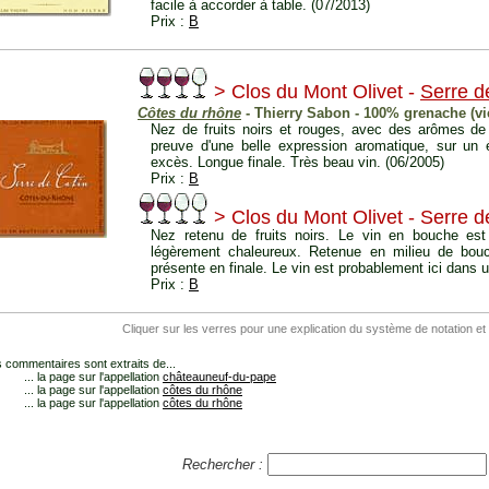
facile à accorder à table. (07/2013)
Prix :
B
> Clos du Mont Olivet -
Serre d
Côtes du rhône
- Thierry Sabon - 100% grenache (vie
Nez de fruits noirs et rouges, avec des arômes de 
preuve d'une belle expression aromatique, sur un 
excès. Longue finale. Très beau vin. (06/2005)
Prix :
B
> Clos du Mont Olivet - Serre d
Nez retenu de fruits noirs. Le vin en bouche est d
légèrement chaleureux. Retenue en milieu de bouch
présente en finale. Le vin est probablement ici dans
Prix :
B
Cliquer sur les verres pour une explication du système de notation et
 commentaires sont extraits de...
... la page sur l'appellation
châteauneuf-du-pape
... la page sur l'appellation
côtes du rhône
... la page sur l'appellation
côtes du rhône
Rechercher :