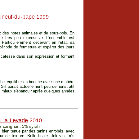
uneuf-du-pape
1999
vec des notes animales et de sous-bois. En
te très peu expressive. L'ensemble est
 Particulièrement décevant en l'état, sa
 période de fermeture et espérer des jours
icatesse dans son expression et formant
 bel équilibre en bouche avec une matière
 S'il paraît actuellement peu démonstratif
ait mieux s'épanouir après quelques années
l-la-Levade
2010
% carignan, 5% syrah
, bien tenue par des tanins enrobés, avec
 de texture. Belle finale. Joli vin, très