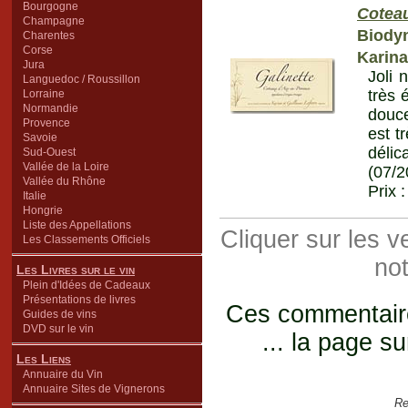
Bourgogne
Coteau
Champagne
Biody
Charentes
Corse
Karina
Jura
Joli 
Languedoc / Roussillon
très 
Lorraine
Normandie
douce
Provence
est t
Savoie
délic
Sud-Ouest
Vallée de la Loire
(07/2
Vallée du Rhône
Prix 
Italie
Hongrie
Liste des Appellations
Cliquer sur les 
Les Classements Officiels
not
Les Livres sur le vin
Plein d'Idées de Cadeaux
Présentations de livres
Ces commentaires
Guides de vins
DVD sur le vin
... la page su
Les Liens
Annuaire du Vin
Annuaire Sites de Vignerons
Re