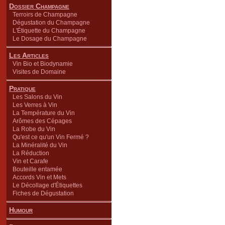
Dossier Champagne
Terroirs de Champagne
Dégustation du Champagne
L'Étiquette du Champagne
Le Dosage du Champagne
Les Articles
Vin Bio et Biodynamie
Visites de Domaine
Pratique
Les Salons du Vin
Les Verres à Vin
La Température du Vin
Arômes des Cépages
La Robe du Vin
Qu'est ce qu'un Vin Fermé ?
La Minéralité du Vin
La Réduction
Vin et Carafe
Bouteille entamée
Accords Vin et Mets
Le Décollage d'Étiquettes
Fiches de Dégustation
Humour