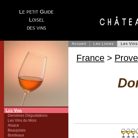
Le petit Guide
Loisel
des vins
Accueil
Les Livres
Les Vins
France
>
Prov
Do
Les Vins
Dernières Dégustations
Les Vins du Mois
Alsace
Beaujolais
Bordeaux