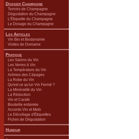
Dossier Champagne
Terroirs de Champagne
Dégustation du Champagne
L'Étiquette du Champagne
Le Dosage du Champagne
Les Articles
Vin Bio et Biodynamie
Visites de Domaine
Pratique
Les Salons du Vin
Les Verres à Vin
La Température du Vin
Arômes des Cépages
La Robe du Vin
Qu'est ce qu'un Vin Fermé ?
La Minéralité du Vin
La Réduction
Vin et Carafe
Bouteille entamée
Accords Vin et Mets
Le Décollage d'Étiquettes
Fiches de Dégustation
Humour