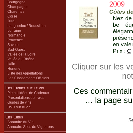
Bourgogne
2009
Champagne
Côtes d
Charentes
Corse
Nez de 
Jura
bel équ
Languedoc / Roussillon
élégan
Lorraine
Normandie
présenc
Provence
en valeu
Savoie
Sud-Ouest
Prix :
C
Vallée de la Loire
Vallée du Rhône
Italie
Cliquer sur les 
Hongrie
Liste des Appellations
not
Les Classements Officiels
Les Livres sur le vin
Ces commentaires
Plein d'Idées de Cadeaux
Présentations de livres
... la page su
Guides de vins
DVD sur le vin
Les Liens
Re
Annuaire du Vin
Annuaire Sites de Vignerons