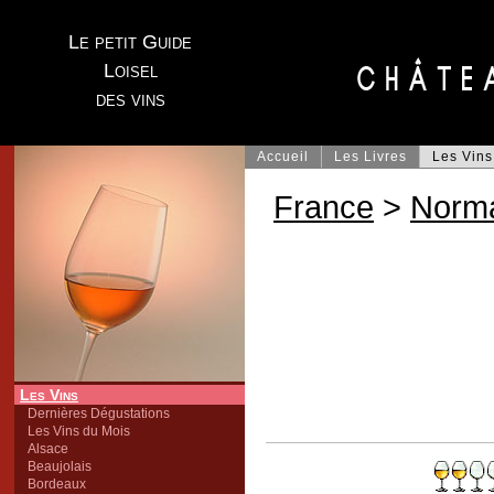
Le petit Guide
Loisel
des vins
Accueil
Les Livres
Les Vins
France
>
Norm
Les Vins
Dernières Dégustations
Les Vins du Mois
Alsace
Beaujolais
Bordeaux