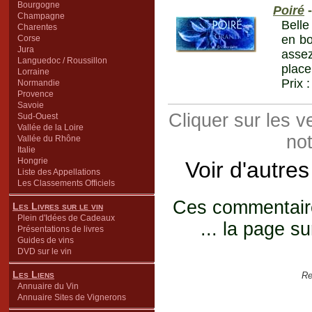
Bourgogne
Poiré
-
Champagne
Belle
Charentes
en bo
Corse
Jura
assez
Languedoc / Roussillon
place
Lorraine
Prix 
Normandie
Provence
Savoie
Cliquer sur les 
Sud-Ouest
Vallée de la Loire
not
Vallée du Rhône
Italie
Hongrie
Voir d'autre
Liste des Appellations
Les Classements Officiels
Ces commentaires
Les Livres sur le vin
Plein d'Idées de Cadeaux
... la page su
Présentations de livres
Guides de vins
DVD sur le vin
Les Liens
Re
Annuaire du Vin
Annuaire Sites de Vignerons