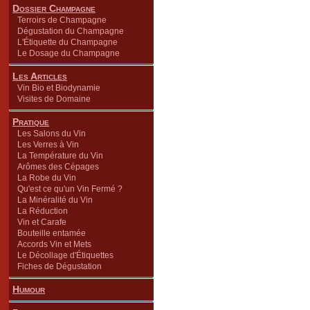
Dossier Champagne
Terroirs de Champagne
Dégustation du Champagne
L'Étiquette du Champagne
Le Dosage du Champagne
Les Articles
Vin Bio et Biodynamie
Visites de Domaine
Pratique
Les Salons du Vin
Les Verres à Vin
La Température du Vin
Arômes des Cépages
La Robe du Vin
Qu'est ce qu'un Vin Fermé ?
La Minéralité du Vin
La Réduction
Vin et Carafe
Bouteille entamée
Accords Vin et Mets
Le Décollage d'Étiquettes
Fiches de Dégustation
Humour