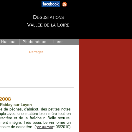
Dégustations
Vallée de la Loire
Humour
Photothèque
Liens
Partager
2008
- Rablay sur Layon
s de pêches, d'abricot, des petites notes
ample avec une matière bien mûre tout en
actère et de la fraîcheur. Belle texture.
tement intégré. Très beau. Le vin forme un
naire de caractère. (
06/2010)
"
Vin du mois
"