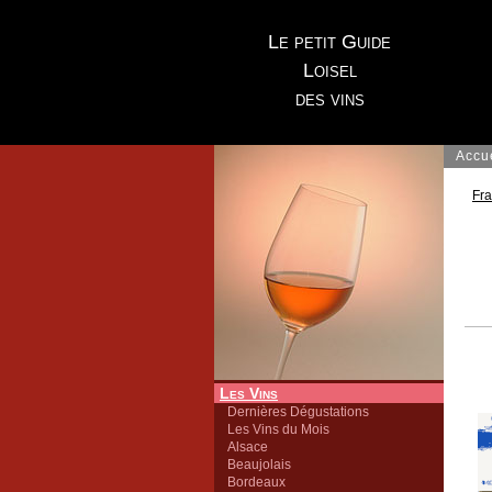
Le petit Guide
Loisel
des vins
Accu
Fr
Les Vins
Dernières Dégustations
Les Vins du Mois
Alsace
Beaujolais
Bordeaux