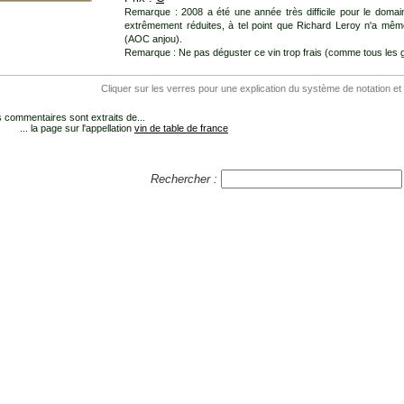
Remarque : 2008 a été une année très difficile pour le domain
extrêmement réduites, à tel point que Richard Leroy n'a mêm
(AOC anjou).
Remarque : Ne pas déguster ce vin trop frais (comme tous les g
Cliquer sur les verres pour une explication du système de notation et
 commentaires sont extraits de...
... la page sur l'appellation
vin de table de france
Rechercher :