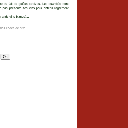
e du fait de gelées tardives. Les quantités sont
e pas présenté ses vins pour obtenir l'agrément
rands vins blancs)...
 des codes de prix.