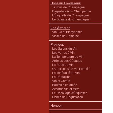
Dossier Champagne
Terroirs de Champagne
Dégustation du Champagne
L'Étiquette du Champagne
Le Dosage du Champagne
Les Articles
Vin Bio et Biodynamie
Visites de Domaine
Pratique
Les Salons du Vin
Les Verres à Vin
La Température du Vin
Arômes des Cépages
La Robe du Vin
Qu'est ce qu'un Vin Fermé ?
La Minéralité du Vin
La Réduction
Vin et Carafe
Bouteille entamée
Accords Vin et Mets
Le Décollage d'Étiquettes
Fiches de Dégustation
Humour