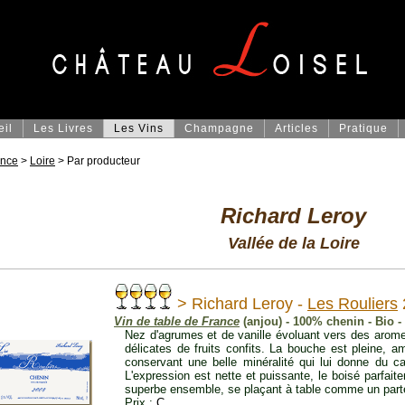
eil
Les Livres
Les Vins
Champagne
Articles
Pratique
ance
>
Loire
> Par producteur
Richard Leroy
Vallée de la Loire
> Richard Leroy -
Les Rouliers
Vin de table de France
(anjou) - 100% chenin - Bio 
Nez d'agrumes et de vanille évoluant vers des arome
délicates de fruits confits. La bouche est pleine, 
conservant une belle minéralité qui lui donne du car
L'expression est nette et puissante, le boisé parfai
superbe ensemble, se plaçant à table comme un parte
Prix :
C