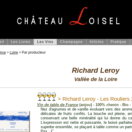
eil
Les Livres
Les Vins
Champagne
Articles
Pratique
ance
>
Loire
> Par producteur
Richard Leroy
Vallée de la Loire
> Richard Leroy - Les Rouliers
Vin de table de France
(anjou) - 100% chenin - Bio 
Nez d'agrumes et de vanille évoluant vers des arome
délicates de fruits confits. La bouche est pleine, 
conservant une belle minéralité qui lui donne du car
L'expression est nette et puissante, le boisé parfai
superbe ensemble, se plaçant à table comme un parte
Prix :
C