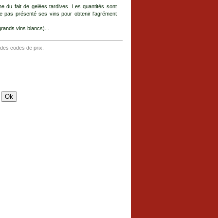
e du fait de gelées tardives. Les quantités sont
e pas présenté ses vins pour obtenir l'agrément
rands vins blancs)...
 des codes de prix.