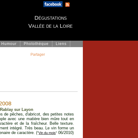
Dégustations
Vallée de la Loire
Humour
Photothèque
Liens
Partager
 2008
- Rablay sur Layon
s de pêches, d'abricot, des petites notes
ample avec une matière bien mûre tout en
actère et de la fraîcheur. Belle texture.
tement intégré. Très beau. Le vin forme un
naire de caractère. (
06/2010)
"
Vin du mois
"