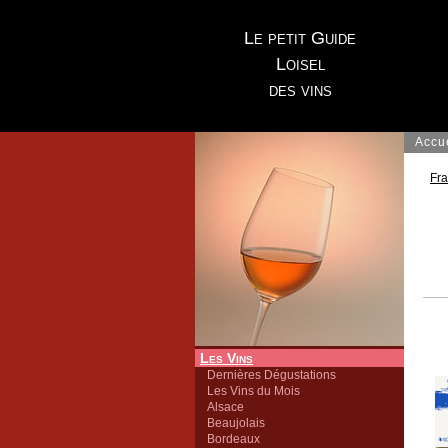
Le petit Guide
Loisel
des vins
Accu
Fr
Les Vins
Dernières Dégustations
Les Vins du Mois
Alsace
Beaujolais
Bordeaux