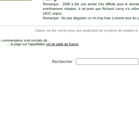
Remarque : 2008 a été une année très difficile pour le domain
extrêmement réduites, à tel point que Richard Leroy n'a mêm
(AOC anjou).
Remarque : Ne pas déguster ce vin trop frais (comme tous les g
Cliquer sur les verres pour une explication du système de notation et
 commentaires sont extraits de...
... la page sur l'appellation
vin de table de france
Rechercher :