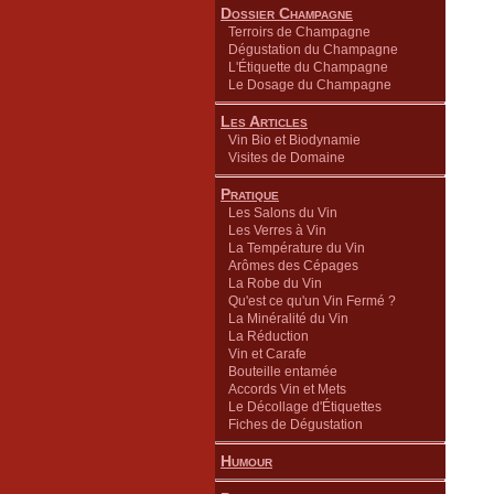
Dossier Champagne
Terroirs de Champagne
Dégustation du Champagne
L'Étiquette du Champagne
Le Dosage du Champagne
Les Articles
Vin Bio et Biodynamie
Visites de Domaine
Pratique
Les Salons du Vin
Les Verres à Vin
La Température du Vin
Arômes des Cépages
La Robe du Vin
Qu'est ce qu'un Vin Fermé ?
La Minéralité du Vin
La Réduction
Vin et Carafe
Bouteille entamée
Accords Vin et Mets
Le Décollage d'Étiquettes
Fiches de Dégustation
Humour