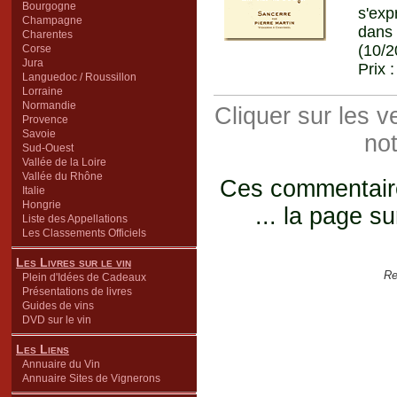
Bourgogne
s'exp
Champagne
dans
Charentes
(10/2
Corse
Jura
Prix 
Languedoc / Roussillon
Lorraine
Normandie
Cliquer sur les 
Provence
Savoie
not
Sud-Ouest
Vallée de la Loire
Vallée du Rhône
Ces commentaires
Italie
Hongrie
... la page su
Liste des Appellations
Les Classements Officiels
Les Livres sur le vin
Re
Plein d'Idées de Cadeaux
Présentations de livres
Guides de vins
DVD sur le vin
Les Liens
Annuaire du Vin
Annuaire Sites de Vignerons