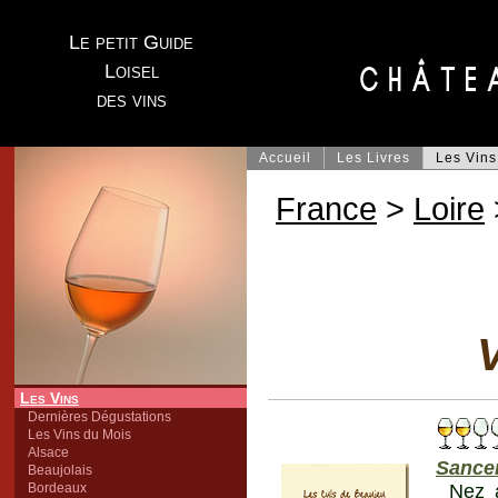
Le petit Guide
Loisel
des vins
Accueil
Les Livres
Les Vins
France
>
Loire
V
Les Vins
Dernières Dégustations
Les Vins du Mois
Alsace
Sance
Beaujolais
Bordeaux
Nez a