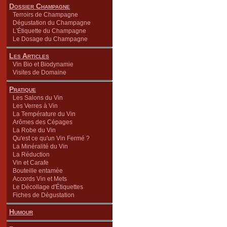
Dossier Champagne
Terroirs de Champagne
Dégustation du Champagne
L'Étiquette du Champagne
Le Dosage du Champagne
Les Articles
Vin Bio et Biodynamie
Visites de Domaine
Pratique
Les Salons du Vin
Les Verres à Vin
La Température du Vin
Arômes des Cépages
La Robe du Vin
Qu'est ce qu'un Vin Fermé ?
La Minéralité du Vin
La Réduction
Vin et Carafe
Bouteille entamée
Accords Vin et Mets
Le Décollage d'Étiquettes
Fiches de Dégustation
Humour