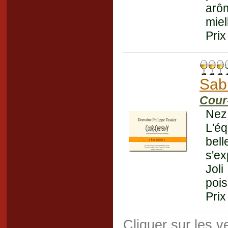
arô
miel
Prix
Sab
Cour
Nez 
L'éq
bell
s'e
Jol
pois
Prix
Cliquer sur les 