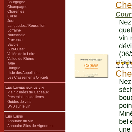
Bourgogne
Che
Champagne
Charentes
Cour
Corse
Nez
Jura
Languedoc / Roussillon
quel
Lorraine
Normandie
vin 
Provence
dév
Savoie
Sud-Ouest
(06/
Vallée de la Loire
Vallée du Rhône
Italie
Hongrie
Che
Liste des Appellations
Les Classements Officiels
Nez
Les Livres sur le vin
sèch
Plein d'Idées de Cadeaux
bou
Présentations de livres
Guides de vins
poin
DVD sur le vin
Miné
Les Liens
bel 
Annuaire du Vin
Annuaire Sites de Vignerons
une 