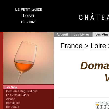
Le petit Guide
Loisel
des vins
Accueil
Les Livres
Les Vins
France
>
Loire
Domai
V
Les Vins
Dernières Dégustations
Les Vins du Mois
Alsace
Beaujolais
Bordeaux