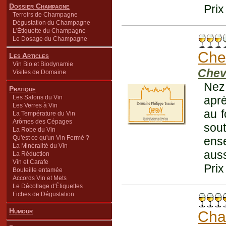
Dossier Champagne
Prix
Terroirs de Champagne
Dégustation du Champagne
L'Étiquette du Champagne
Le Dosage du Champagne
Che
Les Articles
Vin Bio et Biodynamie
Chev
Visites de Domaine
Nez
Pratique
Les Salons du Vin
apr
Les Verres à Vin
au f
La Température du Vin
Arômes des Cépages
sou
La Robe du Vin
Qu'est ce qu'un Vin Fermé ?
ense
La Minéralité du Vin
auss
La Réduction
Vin et Carafe
Prix
Bouteille entamée
Accords Vin et Mets
Le Décollage d'Étiquettes
Fiches de Dégustation
Humour
Cha