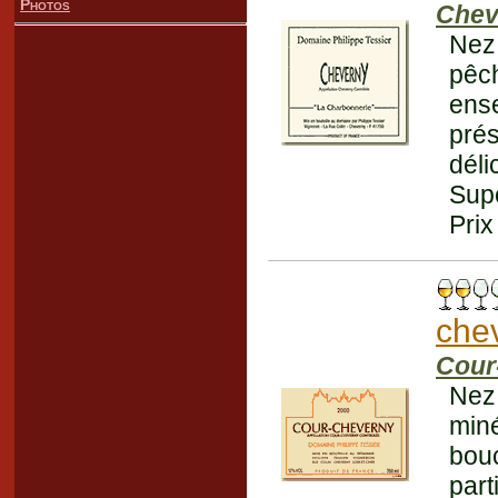
Photos
Chev
Nez
pêch
ense
pré
dél
Supe
Prix
che
Cour
Nez 
miné
bouc
par