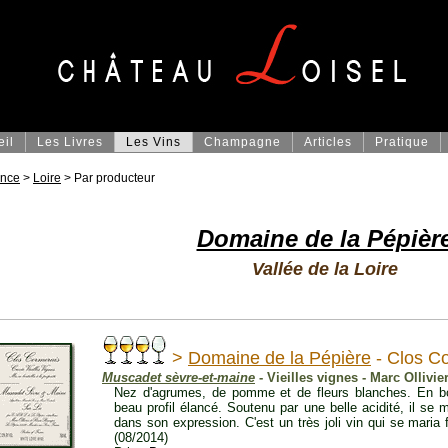
eil
Les Livres
Les Vins
Champagne
Articles
Pratique
ance
>
Loire
> Par producteur
Domaine de la Pépièr
Vallée de la Loire
>
Domaine de la Pépière
- Clos C
Muscadet sèvre-et-maine
- Vieilles vignes - Marc Ollivie
Nez d'agrumes, de pomme et de fleurs blanches. En b
beau profil élancé. Soutenu par une belle acidité, il se mo
dans son expression. C'est un très joli vin qui se maria 
(08/2014)