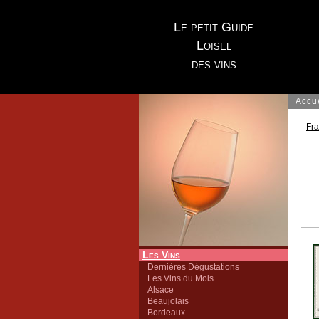
Le petit Guide
Loisel
des vins
Accu
Fr
Les Vins
Dernières Dégustations
Les Vins du Mois
Alsace
Beaujolais
Bordeaux