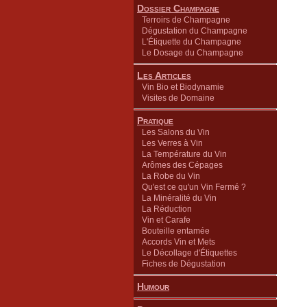
Dossier Champagne
Terroirs de Champagne
Dégustation du Champagne
L'Étiquette du Champagne
Le Dosage du Champagne
Les Articles
Vin Bio et Biodynamie
Visites de Domaine
Pratique
Les Salons du Vin
Les Verres à Vin
La Température du Vin
Arômes des Cépages
La Robe du Vin
Qu'est ce qu'un Vin Fermé ?
La Minéralité du Vin
La Réduction
Vin et Carafe
Bouteille entamée
Accords Vin et Mets
Le Décollage d'Étiquettes
Fiches de Dégustation
Humour