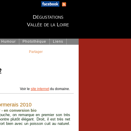
Dégustations
Vallée de la Loire
Humour
Photothèque
Liens
Partager
e
Voir le
site internet
du domaine.
ormerais 2010
r - en conversion bio
ouche, on remarque en premier son très
ntre plutôt élégant. Droit, il est très net
fort bien avec un poisson cuit au naturel.