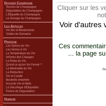
Dossier Champagne
Cliquer sur les 
Terroirs de Champagne
Dégustation du Champagne
not
L'Étiquette du Champagne
Le Dosage du Champagne
Voir d'autres
Les Articles
Vin Bio et Biodynamie
Visites de Domaine
Pratique
Ces commentaires
Les Salons du Vin
Les Verres à Vin
... la page su
La Température du Vin
Arômes des Cépages
La Robe du Vin
Qu'est ce qu'un Vin Fermé ?
La Minéralité du Vin
Re
La Réduction
Vin et Carafe
Bouteille entamée
Accords Vin et Mets
Le Décollage d'Étiquettes
Fiches de Dégustation
Humour