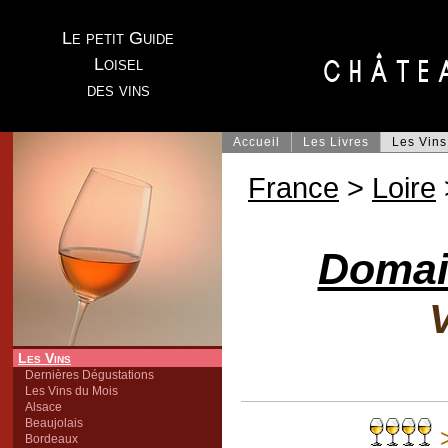
Le petit Guide
Loisel
des vins
Accueil
Les Livres
Les Vins
France
>
Loire
Domai
V
Les Vins
Dernières Dégustations
Les Vins du Mois
Alsace
Beaujolais
Bordeaux