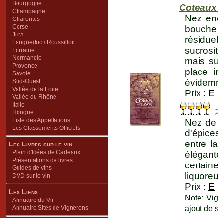
Bourgogne
Coteaux
Champagne
Nez enc
Charentes
Corse
bouche 
Jura
résidue
Languedoc / Roussillon
sucrosit
Lorraine
Normandie
mais su
Provence
place i
Savoie
évidemme
Sud-Ouest
Vallée de la Loire
Prix :
E
Vallée du Rhône
Italie
Hongrie
Liste des Appellations
Nez de 
Les Classements Officiels
d'épice
entre l
Les Livres sur le vin
Plein d'Idées de Cadeaux
élégant
Présentations de livres
certain
Guides de vins
liquore
DVD sur le vin
Prix :
E
Les Liens
Note: Vig
Annuaire du Vin
ajout de 
Annuaire Sites de Vignerons