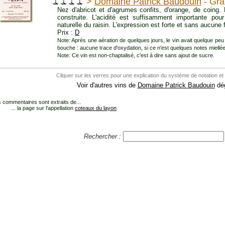
>
Domaine Patrick Baudouin
- Gra
Nez d'abricot et d'agrumes confits, d'orange, de coing.
construite. L'acidité est suffisamment importante pour
naturelle du raisin. L'expression est forte et sans aucune
Prix :
D
Note: Après une aération de quelques jours, le vin avait quelque peu
bouche : aucune trace d'oxydation, si ce n'est quelques notes miellée
Note: Ce vin est non-chaptalisé, c'est à dire sans ajout de sucre.
Cliquer sur les verres pour une explication du système de notation et
Voir d'autres vins de
Domaine Patrick Baudouin
dég
 commentaires sont extraits de...
... la page sur l'appellation
coteaux du layon
Rechercher :