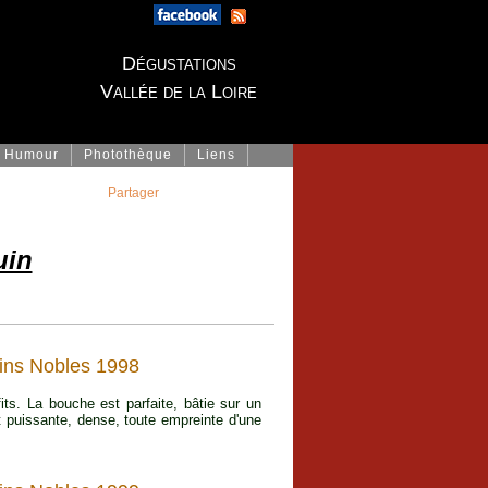
Dégustations
Vallée de la Loire
Humour
Photothèque
Liens
Partager
uin
ins Nobles 1998
its. La bouche est parfaite, bâtie sur un
t puissante, dense, toute empreinte d'une