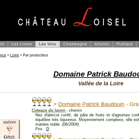
eil
Les Livres
Les Vins
Champagne
Articles
Pratique
ance
>
Loire
> Par producteur
Domaine Patrick Baudo
Vallée de la Loire
>
Domaine Patrick Baudouin
- Gra
Coteaux du layon
- chenin
Nez d'abricot confit, de pâte de fruits et d'agrumes conf
équilibre très liquoreux. Moyennement complexe, elle es
matière noble. (06/2004)
Prix :
D