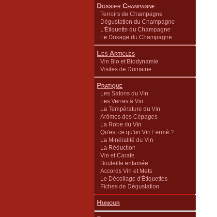
Dossier Champagne
Terroirs de Champagne
Dégustation du Champagne
L'Étiquette du Champagne
Le Dosage du Champagne
Les Articles
Vin Bio et Biodynamie
Visites de Domaine
Pratique
Les Salons du Vin
Les Verres à Vin
La Température du Vin
Arômes des Cépages
La Robe du Vin
Qu'est ce qu'un Vin Fermé ?
La Minéralité du Vin
La Réduction
Vin et Carafe
Bouteille entamée
Accords Vin et Mets
Le Décollage d'Étiquettes
Fiches de Dégustation
Humour