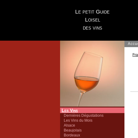
Le petit Guide
Loisel
des vins
Accu
Fr
Les Vins
Dernières Dégustations
Les Vins du Mois
Alsace
Beaujolais
Bordeaux