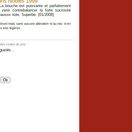
ins Nobles 1999
 La bouche est puissante et parfaitement
 venir contrebalancer la forte sucrosité
 fausse note. Superbe. (01/2008)
 bruni mais sans aucune altération ni au nez ni en
s très légères.
 des codes de prix.
ustés...