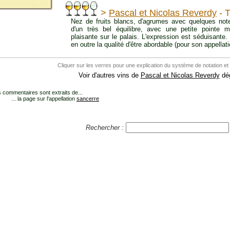
>
Pascal et Nicolas Reverdy
- 
Nez de fruits blancs, d'agrumes avec quelques note
d'un très bel équilibre, avec une petite pointe mi
plaisante sur le palais. L'expression est séduisante. 
en outre la qualité d'être abordable (pour son appellati
Cliquer sur les verres pour une explication du système de notation et
Voir d'autres vins de
Pascal et Nicolas Reverdy
dég
 commentaires sont extraits de...
... la page sur l'appellation
sancerre
Rechercher :