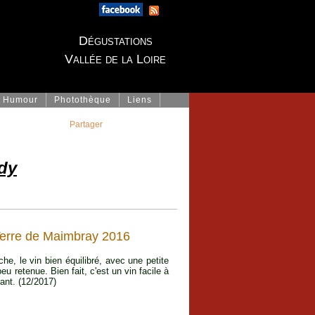
Dégustations
Vallée de la Loire
Humour
Photothèque
Liens
Partager
rdy
Terre de Maimbray 2016
he, le vin bien équilibré, avec une petite
u retenue. Bien fait, c'est un vin facile à
sant. (12/2017)