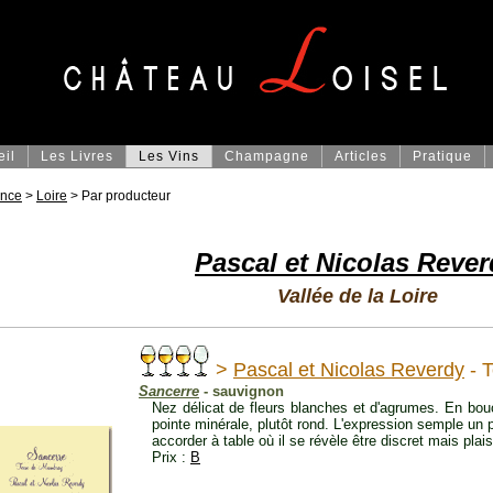
eil
Les Livres
Les Vins
Champagne
Articles
Pratique
ance
>
Loire
> Par producteur
Pascal et Nicolas Reve
Vallée de la Loire
>
Pascal et Nicolas Reverdy
- 
Sancerre
- sauvignon
Nez délicat de fleurs blanches et d'agrumes. En bouc
pointe minérale, plutôt rond. L'expression semple un pe
accorder à table où il se révèle être discret mais plai
Prix :
B