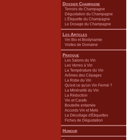
Dossier Champagne
Terroirs de Champagne
Dégustation du Champagne
L'Étiquette du Champagne
Le Dosage du Champagne
Les Articles
Vin Bio et Biodynamie
Visites de Domaine
Pratique
Les Salons du Vin
Les Verres à Vin
La Température du Vin
Arômes des Cépages
La Robe du Vin
Qu'est ce qu'un Vin Fermé ?
La Minéralité du Vin
La Réduction
Vin et Carafe
Bouteille entamée
Accords Vin et Mets
Le Décollage d'Étiquettes
Fiches de Dégustation
Humour