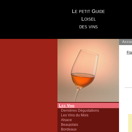
Le petit Guide
Loisel
des vins
Accu
Fr
Les Vins
Dernières Dégustations
Les Vins du Mois
Alsace
Beaujolais
Bordeaux