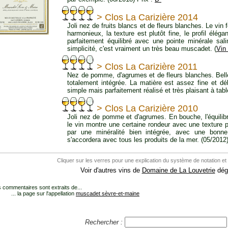
> Clos La Carizière 2014
Joli nez de fruits blancs et de fleurs blanches. Le v
harmonieux, la texture est plutôt fine, le profil éléga
parfaitement équilibré avec une pointe minérale sali
simplicité, c'est vraiment un très beau muscadet. (
Vin
> Clos La Carizière 2011
Nez de pomme, d'agrumes et de fleurs blanches. Belle
totalement intégrée. La matière est assez fine et dé
simple mais parfaitement réalisé et très plaisant à tabl
> Clos La Carizière 2010
Joli nez de pomme et d'agrumes. En bouche, l'équilibr
le vin montre une certaine rondeur avec une texture p
par une minéralité bien intégrée, avec une bonne
s'accordera avec tous les produits de la mer. (05/2012)
Cliquer sur les verres pour une explication du système de notation et
Voir d'autres vins de
Domaine de La Louvetrie
dégu
 commentaires sont extraits de...
... la page sur l'appellation
muscadet sèvre-et-maine
Rechercher :