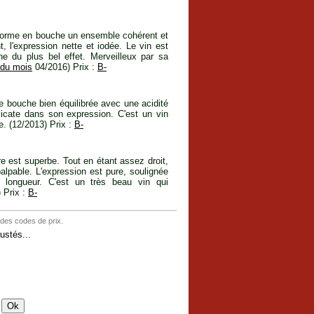
in forme en bouche un ensemble cohérent et
nt, l'expression nette et iodée. Le vin est
ne du plus bel effet. Merveilleux par sa
 du mois
04/2016) Prix :
B-
 bouche bien équilibrée avec une acidité
licate dans son expression. C'est un vin
e. (12/2013) Prix :
B-
e est superbe. Tout en étant assez droit,
alpable. L'expression est pure, soulignée
 longueur. C'est un très beau vin qui
 Prix :
B-
 des codes de prix.
stés...