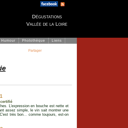
Dégustations
Vallée de la Loire
Humour
Photothèque
Liens
Partager
ie
1
certifié
es. L'expression en bouche est nette et
tant assez simple, le vin sait montrer une
C'est très bon... comme toujours, est-on