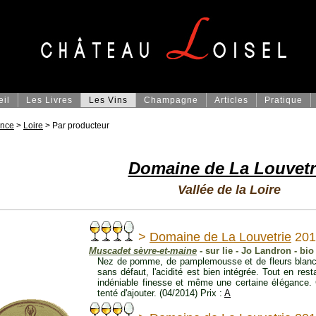
eil
Les Livres
Les Vins
Champagne
Articles
Pratique
ance
>
Loire
> Par producteur
Domaine de La Louvetr
Vallée de la Loire
>
Domaine de La Louvetrie
201
Muscadet sèvre-et-maine
- sur lie - Jo Landron - bio 
Nez de pomme, de pamplemousse et de fleurs blanch
sans défaut, l'acidité est bien intégrée. Tout en res
indéniable finesse et même une certaine élégance. 
tenté d'ajouter. (04/2014) Prix :
A