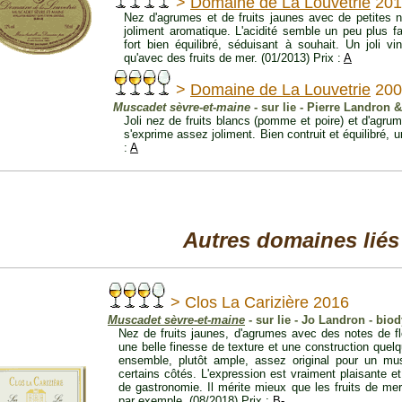
>
Domaine de La Louvetrie
201
Nez d'agrumes et de fruits jaunes avec de petites n
joliment aromatique. L'acidité semble un peu plus f
fort bien équilibré, séduisant à souhait. Un joli 
qu'avec des fruits de mer. (01/2013) Prix :
A
>
Domaine de La Louvetrie
200
Muscadet sèvre-et-maine
- sur lie - Pierre Landron & 
Joli nez de fruits blancs (pomme et poire) et d'agru
s'exprime assez joliment. Bien contruit et équilibré, u
:
A
Autres domaines liés
> Clos La Carizière 2016
Muscadet sèvre-et-maine
- sur lie - Jo Landron - bio
Nez de fruits jaunes, d'agrumes avec des notes de f
une belle finesse de texture et une construction quel
ensemble, plutôt ample, assez original pour un mus
certains côtés. L'expression est vraiment plaisante e
de gastronomie. Il mérite mieux que les fruits de mer
par exemple. (08/2018) Prix :
B-