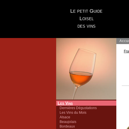
Le petit Guide
Loisel
des vins
Accu
Fr
Les Vins
Dernières Dégustations
Les Vins du Mois
Alsace
Beaujolais
Bordeaux