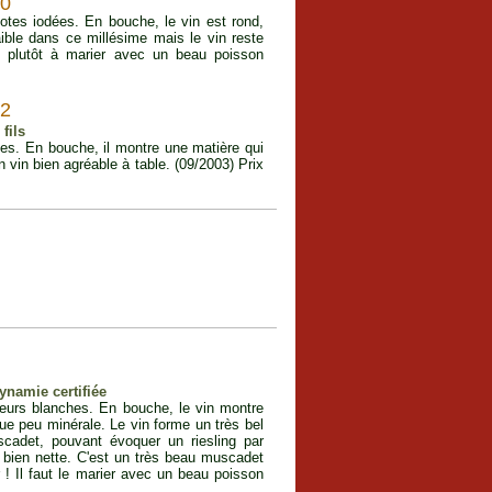
0
otes iodées. En bouche, le vin est rond,
aible dans ce millésime mais le vin reste
vin plutôt à marier avec un beau poisson
2
fils
mes. En bouche, il montre une matière qui
n vin bien agréable à table. (09/2003) Prix
dynamie certifiée
leurs blanches. En bouche, le vin montre
que peu minérale. Le vin forme un très bel
cadet, pouvant évoquer un riesling par
t bien nette. C'est un très beau muscadet
 ! Il faut le marier avec un beau poisson