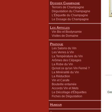
Dossier Champagne
Terroirs de Champagne
Dégustation du Champagne
L'Étiquette du Champagne
Le Dosage du Champagne
Les Articles
Vin Bio et Biodynamie
Visites de Domaine
Pratique
Les Salons du Vin
Les Verres à Vin
La Température du Vin
Arômes des Cépages
La Robe du Vin
Qu'est ce qu'un Vin Fermé ?
La Minéralité du Vin
La Réduction
Vin et Carafe
Bouteille entamée
Accords Vin et Mets
Le Décollage d'Étiquettes
Ces
Fiches de Dégustation
Humour