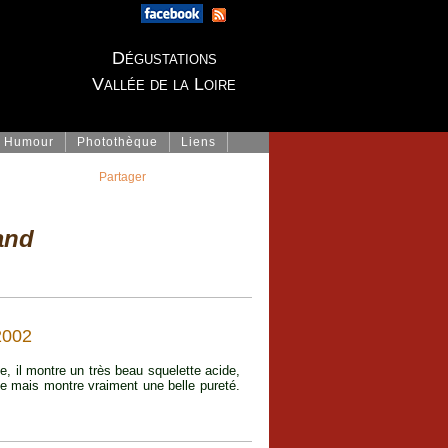
Dégustations
Vallée de la Loire
Humour
Photothèque
Liens
Partager
and
2002
e, il montre un très beau squelette acide,
xe mais montre vraiment une belle pureté.