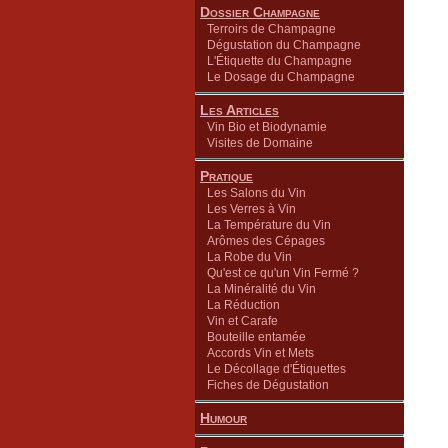
Dossier Champagne
Terroirs de Champagne
Dégustation du Champagne
L'Étiquette du Champagne
Le Dosage du Champagne
Les Articles
Vin Bio et Biodynamie
Visites de Domaine
Pratique
Les Salons du Vin
Les Verres à Vin
La Température du Vin
Arômes des Cépages
La Robe du Vin
Qu'est ce qu'un Vin Fermé ?
La Minéralité du Vin
La Réduction
Vin et Carafe
Bouteille entamée
Accords Vin et Mets
Le Décollage d'Étiquettes
Fiches de Dégustation
Humour