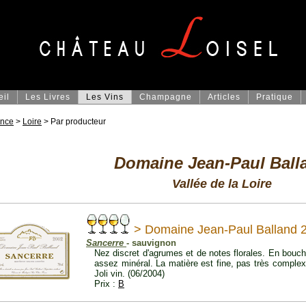
eil
Les Livres
Les Vins
Champagne
Articles
Pratique
ance
>
Loire
> Par producteur
Domaine Jean-Paul Ball
Vallée de la Loire
> Domaine Jean-Paul Balland 
Sancerre
- sauvignon
Nez discret d'agrumes et de notes florales. En bouch
assez minéral. La matière est fine, pas très comple
Joli vin. (06/2004)
Prix :
B