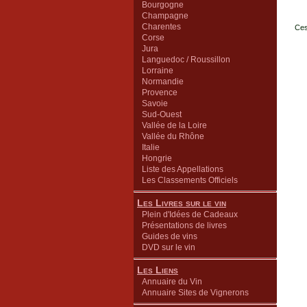
Bourgogne
Champagne
Charentes
Ces
Corse
Jura
Languedoc / Roussillon
Lorraine
Normandie
Provence
Savoie
Sud-Ouest
Vallée de la Loire
Vallée du Rhône
Italie
Hongrie
Liste des Appellations
Les Classements Officiels
Les Livres sur le vin
Plein d'Idées de Cadeaux
Présentations de livres
Guides de vins
DVD sur le vin
Les Liens
Annuaire du Vin
Annuaire Sites de Vignerons