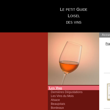
Le petit Guide
Loisel
des vins
Accu
Fr
Les Vins
Dernières Dégustations
Les Vins du Mois
Alsace
Beaujolais
Bordeaux