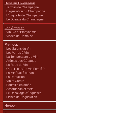
Dossier Champagne
Terroirs de Champagne
Dégustation du Champagne
L'Étiquette du Champagne
Le Dosage du Champagne
Les Articles
Vin Bio et Biodynamie
Visites de Domaine
Pratique
Les Salons du Vin
Les Verres à Vin
La Température du Vin
Arômes des Cépages
La Robe du Vin
Qu'est ce qu'un Vin Fermé ?
La Minéralité du Vin
La Réduction
Vin et Carafe
Bouteille entamée
Accords Vin et Mets
Le Décollage d'Étiquettes
Fiches de Dégustation
Humour