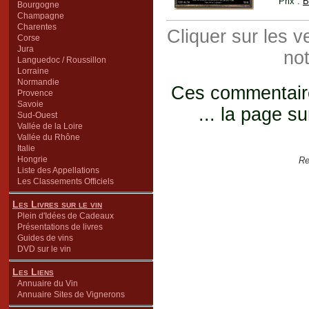
Prix :
B
Bourgogne
Champagne
Charentes
Cliquer sur les 
Corse
Jura
not
Languedoc / Roussillon
Lorraine
Normandie
Ces commentaires
Provence
Savoie
... la page su
Sud-Ouest
Vallée de la Loire
Vallée du Rhône
Italie
Hongrie
Re
Liste des Appellations
Les Classements Officiels
Les Livres sur le vin
Plein d'Idées de Cadeaux
Présentations de livres
Guides de vins
DVD sur le vin
Les Liens
Annuaire du Vin
Annuaire Sites de Vignerons