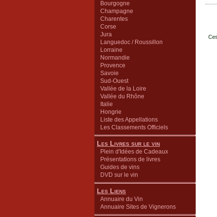
Bourgogne
Champagne
Charentes
Corse
Jura
Ces
Languedoc / Roussillon
Lorraine
Normandie
Provence
Savoie
Sud-Ouest
Vallée de la Loire
Vallée du Rhône
Italie
Hongrie
Liste des Appellations
Les Classements Officiels
Les Livres sur le vin
Plein d'Idées de Cadeaux
Présentations de livres
Guides de vins
DVD sur le vin
Les Liens
Annuaire du Vin
Annuaire Sites de Vignerons