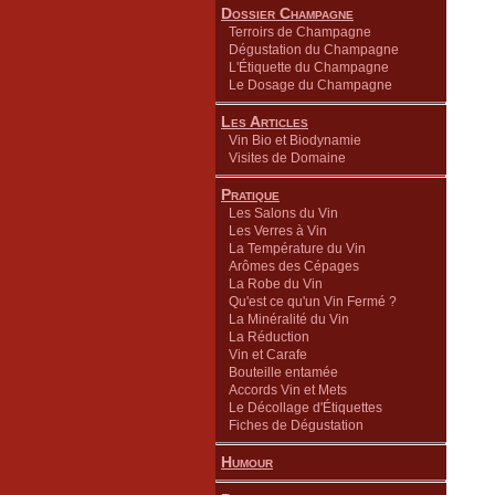
Dossier Champagne
Terroirs de Champagne
Dégustation du Champagne
L'Étiquette du Champagne
Le Dosage du Champagne
Les Articles
Vin Bio et Biodynamie
Visites de Domaine
Pratique
Les Salons du Vin
Les Verres à Vin
La Température du Vin
Arômes des Cépages
La Robe du Vin
Qu'est ce qu'un Vin Fermé ?
La Minéralité du Vin
La Réduction
Vin et Carafe
Bouteille entamée
Accords Vin et Mets
Le Décollage d'Étiquettes
Fiches de Dégustation
Humour