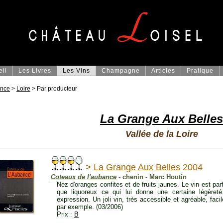
eil
Les Livres
Les Vins
Champagne
Articles
Pratique
ance
>
Loire
> Par producteur
La Grange Aux Belles
Vallée de la Loire
>
La Grange Aux Belles
2004
Coteaux de l'aubance
- chenin - Marc Houtin
Nez d'oranges confites et de fruits jaunes. Le vin est par
que liquoreux ce qui lui donne une certaine légèret
expression. Un joli vin, très accessible et agréable, facil
par exemple. (03/2006)
Prix :
B