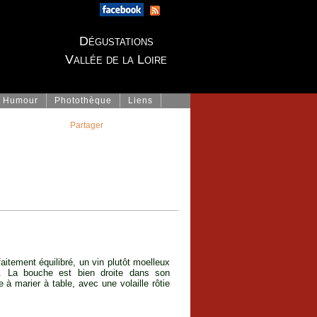
Dégustations
Vallée de la Loire
Humour
Photothèque
Liens
Partager
faitement équilibré, un vin plutôt moelleux
é. La bouche est bien droite dans son
e à marier à table, avec une volaille rôtie