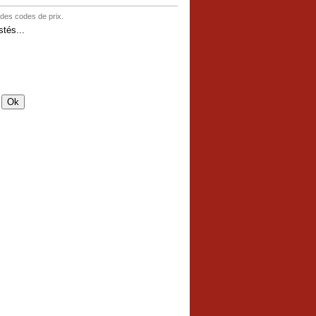
 des codes de prix.
tés...