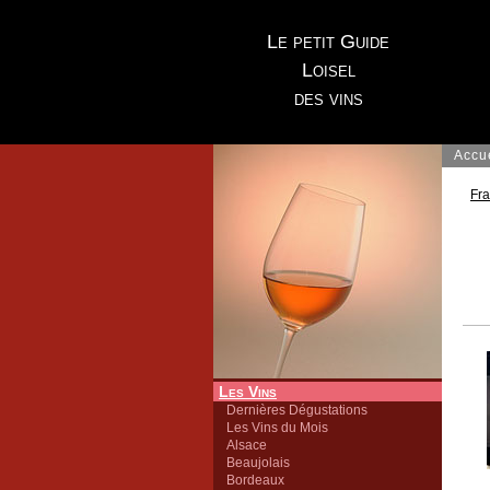
Le petit Guide
Loisel
des vins
Accu
Fr
Les Vins
Dernières Dégustations
Les Vins du Mois
Alsace
Beaujolais
Bordeaux