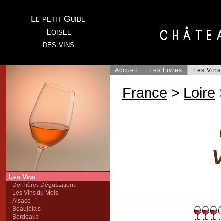
Le petit Guide
Loisel
des vins
Accueil
Les Livres
Les Vins
France
>
Loire
V
Les Vins
Dernières Dégustations
Les Vins du Mois
Alsace
Beaujolais
Bordeaux