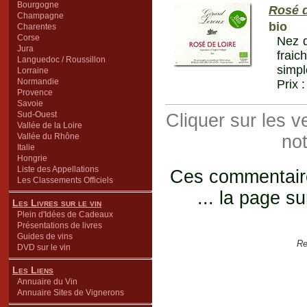
Bourgogne
Rosé d
Champagne
bio
Charentes
Corse
Nez d
Jura
fraic
Languedoc / Roussillon
simpl
Lorraine
Normandie
Prix 
Provence
Savoie
Sud-Ouest
Cliquer sur les 
Vallée de la Loire
Vallée du Rhône
not
Italie
Hongrie
Liste des Appellations
Ces commentaires
Les Classements Officiels
... la page su
Les Livres sur le vin
Plein d'Idées de Cadeaux
Présentations de livres
Guides de vins
Re
DVD sur le vin
Les Liens
Annuaire du Vin
Annuaire Sites de Vignerons