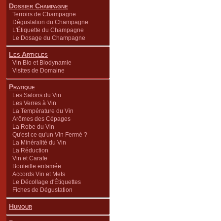
Dossier Champagne
Terroirs de Champagne
Dégustation du Champagne
L'Étiquette du Champagne
Le Dosage du Champagne
Les Articles
Vin Bio et Biodynamie
Visites de Domaine
Pratique
Les Salons du Vin
Les Verres à Vin
La Température du Vin
Arômes des Cépages
La Robe du Vin
Qu'est ce qu'un Vin Fermé ?
La Minéralité du Vin
La Réduction
Vin et Carafe
Bouteille entamée
Accords Vin et Mets
Le Décollage d'Étiquettes
Fiches de Dégustation
Humour