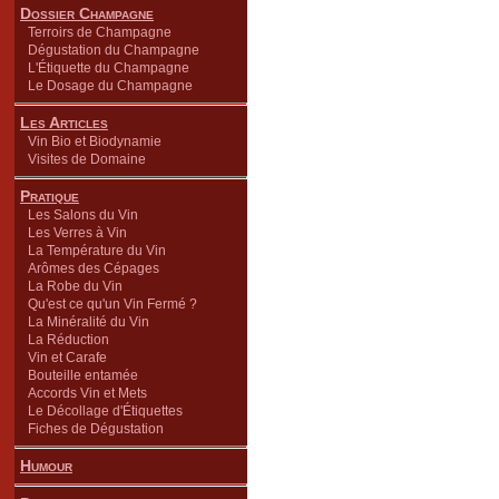
Dossier Champagne
Terroirs de Champagne
Dégustation du Champagne
L'Étiquette du Champagne
Le Dosage du Champagne
Les Articles
Vin Bio et Biodynamie
Visites de Domaine
Pratique
Les Salons du Vin
Les Verres à Vin
La Température du Vin
Arômes des Cépages
La Robe du Vin
Qu'est ce qu'un Vin Fermé ?
La Minéralité du Vin
La Réduction
Vin et Carafe
Bouteille entamée
Accords Vin et Mets
Le Décollage d'Étiquettes
Fiches de Dégustation
Humour