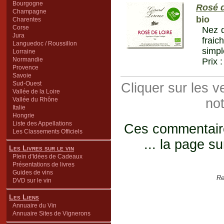
Bourgogne
Rosé d
Champagne
bio
Charentes
Corse
Nez d
Jura
fraic
Languedoc / Roussillon
simpl
Lorraine
Normandie
Prix 
Provence
Savoie
Sud-Ouest
Cliquer sur les 
Vallée de la Loire
Vallée du Rhône
not
Italie
Hongrie
Liste des Appellations
Ces commentaires
Les Classements Officiels
... la page su
Les Livres sur le vin
Plein d'Idées de Cadeaux
Présentations de livres
Guides de vins
Re
DVD sur le vin
Les Liens
Annuaire du Vin
Annuaire Sites de Vignerons