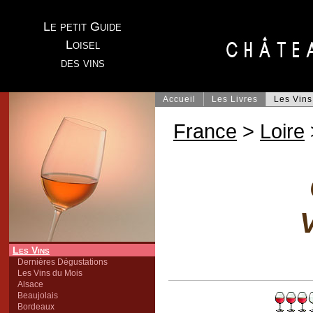
Le petit Guide
Loisel
des vins
Accueil
Les Livres
Les Vins
France
>
Loire
V
Les Vins
Dernières Dégustations
Les Vins du Mois
Alsace
Beaujolais
Bordeaux