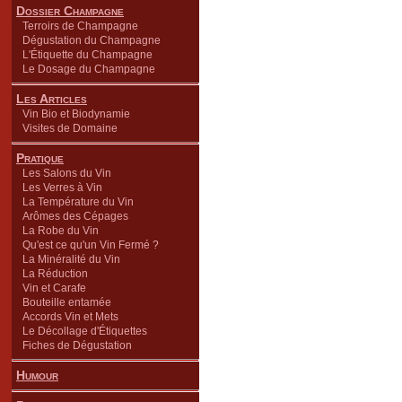
Dossier Champagne
Terroirs de Champagne
Dégustation du Champagne
L'Étiquette du Champagne
Le Dosage du Champagne
Les Articles
Vin Bio et Biodynamie
Visites de Domaine
Pratique
Les Salons du Vin
Les Verres à Vin
La Température du Vin
Arômes des Cépages
La Robe du Vin
Qu'est ce qu'un Vin Fermé ?
La Minéralité du Vin
La Réduction
Vin et Carafe
Bouteille entamée
Accords Vin et Mets
Le Décollage d'Étiquettes
Fiches de Dégustation
Humour