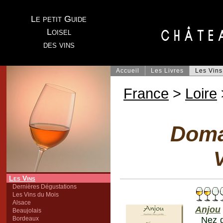
Le petit Guide
Loisel
des vins
Accueil
Les Livres
Les Vins
France
>
Loire
Doma
V
Les Vins
Dernières Dégustations
Les Vins du Mois
Alsace
Anjou
Beaujolais
Bordeaux
Nez d