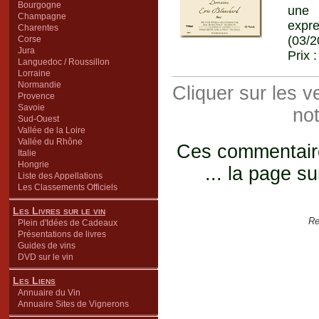
Bourgogne
une 
Champagne
expre
Charentes
(03/2
Corse
Jura
Prix 
Languedoc / Roussillon
Lorraine
Normandie
Cliquer sur les 
Provence
Savoie
not
Sud-Ouest
Vallée de la Loire
Vallée du Rhône
Ces commentaires
Italie
Hongrie
... la page su
Liste des Appellations
Les Classements Officiels
Les Livres sur le vin
Re
Plein d'Idées de Cadeaux
Présentations de livres
Guides de vins
DVD sur le vin
Les Liens
Annuaire du Vin
Annuaire Sites de Vignerons