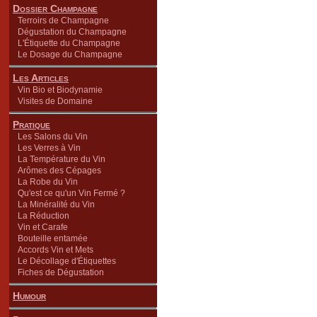
Dossier Champagne
Terroirs de Champagne
Dégustation du Champagne
L'Étiquette du Champagne
Le Dosage du Champagne
Les Articles
Vin Bio et Biodynamie
Visites de Domaine
Pratique
Les Salons du Vin
Les Verres à Vin
La Température du Vin
Arômes des Cépages
La Robe du Vin
Qu'est ce qu'un Vin Fermé ?
La Minéralité du Vin
La Réduction
Vin et Carafe
Bouteille entamée
Accords Vin et Mets
Le Décollage d'Étiquettes
Fiches de Dégustation
Humour