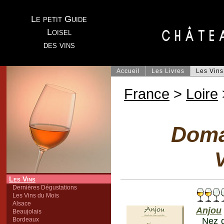
Le petit Guide
Loisel
des vins
Accueil
Les Livres
Les Vins
France
>
Loire
Doma
V
Les Vins
Dernières Dégustations
Les Vins du Mois
Alsace
Anjou
Beaujolais
Bordeaux
Nez d