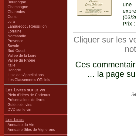
Bourgogne
une 
Champagne
expre
Charentes
(03/2
Corse
Jura
Prix 
Languedoc / Roussillon
Lorraine
Normandie
Cliquer sur les 
Provence
Savoie
not
Sud-Ouest
Vallée de la Loire
Vallée du Rhône
Ces commentaires
Italie
Hongrie
... la page su
Liste des Appellations
Les Classements Officiels
Les Livres sur le vin
Re
Plein d'Idées de Cadeaux
Présentations de livres
Guides de vins
DVD sur le vin
Les Liens
Annuaire du Vin
Annuaire Sites de Vignerons