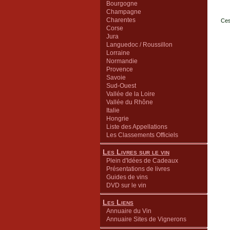
Bourgogne
Champagne
Charentes
Ces
Corse
Jura
Languedoc / Roussillon
Lorraine
Normandie
Provence
Savoie
Sud-Ouest
Vallée de la Loire
Vallée du Rhône
Italie
Hongrie
Liste des Appellations
Les Classements Officiels
Les Livres sur le vin
Plein d'Idées de Cadeaux
Présentations de livres
Guides de vins
DVD sur le vin
Les Liens
Annuaire du Vin
Annuaire Sites de Vignerons