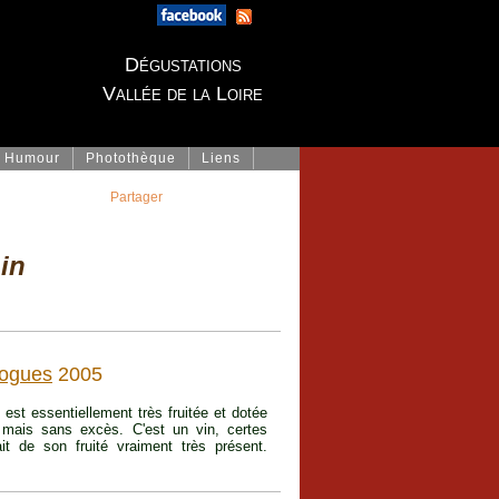
Dégustations
Vallée de la Loire
Humour
Photothèque
Liens
Partager
in
ogues
2005
t essentiellement très fruitée et dotée
e mais sans excès. C'est un vin, certes
ait de son fruité vraiment très présent.