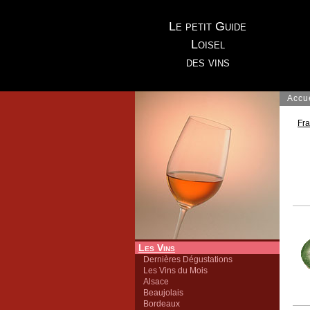
Le petit Guide
Loisel
des vins
Accu
Fr
Les Vins
Dernières Dégustations
Les Vins du Mois
Alsace
Beaujolais
Bordeaux