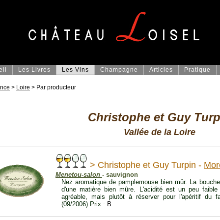
eil
Les Livres
Les Vins
Champagne
Articles
Pratique
ance
>
Loire
> Par producteur
Christophe et Guy Turp
Vallée de la Loire
> Christophe et Guy Turpin -
Mor
Menetou-salon
- sauvignon
Nez aromatique de pamplemouse bien mûr. La bouche es
d'une matière bien mûre. L'acidité est un peu faibl
agréable, mais plutôt à réserver pour l'apéritif du f
(09/2006) Prix :
B