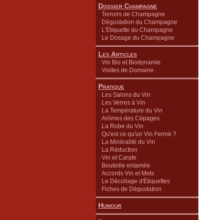
Dossier Champagne
Terroirs de Champagne
Dégustation du Champagne
L'Étiquette du Champagne
Le Dosage du Champagne
Les Articles
Vin Bio et Biodynamie
Visites de Domaine
Pratique
Les Salons du Vin
Les Verres à Vin
La Température du Vin
Arômes des Cépages
La Robe du Vin
Qu'est ce qu'un Vin Fermé ?
La Minéralité du Vin
La Réduction
Vin et Carafe
Bouteille entamée
Accords Vin et Mets
Le Décollage d'Étiquettes
Fiches de Dégustation
Humour