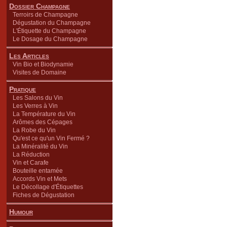
Dossier Champagne
Terroirs de Champagne
Dégustation du Champagne
L'Étiquette du Champagne
Le Dosage du Champagne
Les Articles
Vin Bio et Biodynamie
Visites de Domaine
Pratique
Les Salons du Vin
Les Verres à Vin
La Température du Vin
Arômes des Cépages
La Robe du Vin
Qu'est ce qu'un Vin Fermé ?
La Minéralité du Vin
La Réduction
Vin et Carafe
Bouteille entamée
Accords Vin et Mets
Le Décollage d'Étiquettes
Fiches de Dégustation
Humour