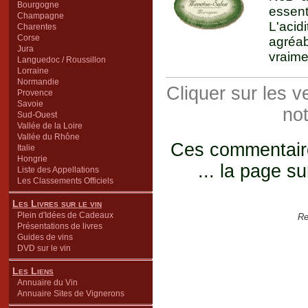
Bourgogne
essent
Champagne
L'acid
Charentes
Corse
agréabl
Jura
vraime
Languedoc / Roussillon
Lorraine
Normandie
Cliquer sur les 
Provence
Savoie
not
Sud-Ouest
Vallée de la Loire
Vallée du Rhône
Ces commentaires
Italie
Hongrie
... la page su
Liste des Appellations
Les Classements Officiels
Les Livres sur le vin
Plein d'Idées de Cadeaux
Re
Présentations de livres
Guides de vins
DVD sur le vin
Les Liens
Annuaire du Vin
Annuaire Sites de Vignerons