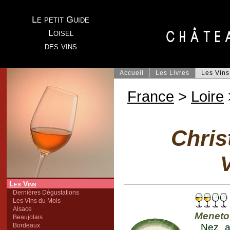
Le petit Guide
Loisel
des vins
Accueil
Les Livres
Les Vins
France
>
Loire
Chris
V
Les Vins
Dernières Dégustations
Les Vins du Mois
Alsace
Meneto
Beaujolais
Bordeaux
Nez a