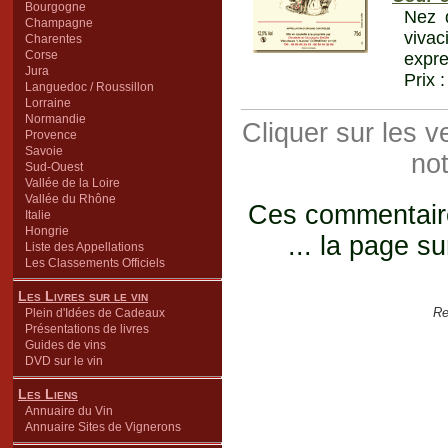
Bourgogne
Nez 
Champagne
viva
Charentes
Corse
expre
Jura
Prix 
Languedoc / Roussillon
Lorraine
Normandie
Cliquer sur les 
Provence
Savoie
not
Sud-Ouest
Vallée de la Loire
Vallée du Rhône
Ces commentaires
Italie
Hongrie
... la page su
Liste des Appellations
Les Classements Officiels
Les Livres sur le vin
Re
Plein d'Idées de Cadeaux
Présentations de livres
Guides de vins
DVD sur le vin
Les Liens
Annuaire du Vin
Annuaire Sites de Vignerons