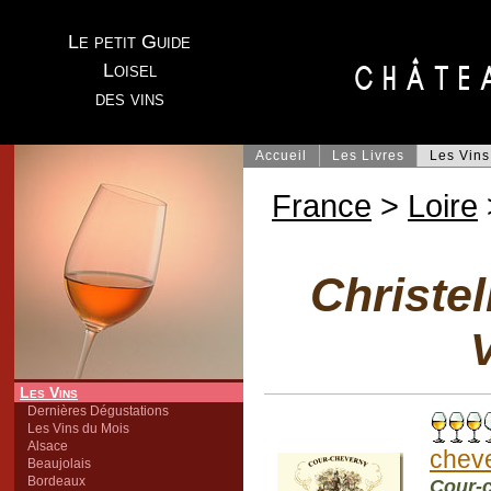
Le petit Guide
Loisel
des vins
Accueil
Les Livres
Les Vins
France
>
Loire
Christel
V
Les Vins
Dernières Dégustations
Les Vins du Mois
Alsace
chev
Beaujolais
Bordeaux
Cour-