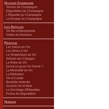
Dossier Champagne
Terroirs de Champagne
Dégustation du Champagne
L'Étiquette du Champagne
Le Dosage du Champagne
Les Articles
Vin Bio et Biodynamie
Visites de Domaine
Pratique
Les Salons du Vin
Les Verres à Vin
La Température du Vin
Arômes des Cépages
La Robe du Vin
Qu'est ce qu'un Vin Fermé ?
La Minéralité du Vin
La Réduction
Vin et Carafe
Bouteille entamée
Accords Vin et Mets
Le Décollage d'Étiquettes
Fiches de Dégustation
Humour