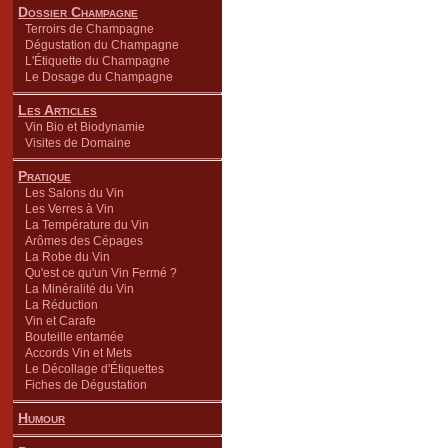
Dossier Champagne
Terroirs de Champagne
Dégustation du Champagne
L'Étiquette du Champagne
Le Dosage du Champagne
Les Articles
Vin Bio et Biodynamie
Visites de Domaine
Pratique
Les Salons du Vin
Les Verres à Vin
La Température du Vin
Arômes des Cépages
La Robe du Vin
Qu'est ce qu'un Vin Fermé ?
La Minéralité du Vin
La Réduction
Vin et Carafe
Bouteille entamée
Accords Vin et Mets
Le Décollage d'Étiquettes
Fiches de Dégustation
Humour