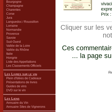
Bourgogne
viva
Champagne
expre
Charentes
Prix 
Corse
Jura
Languedoc / Roussillon
Cliquer sur les 
Lorraine
Normandie
not
Provence
Savoie
Sud-Ouest
Vallée de la Loire
Ces commentaires
Vallée du Rhône
Italie
... la page su
Hongrie
Liste des Appellations
Les Classements Officiels
Re
Les Livres sur le vin
Plein d'Idées de Cadeaux
Présentations de livres
Guides de vins
DVD sur le vin
Les Liens
Annuaire du Vin
Annuaire Sites de Vignerons