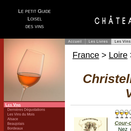
Le petit Guide
Loisel
des vins
Accueil
Les Livres
Les Vins
France
>
Loire
Christel
V
Les Vins
Dernières Dégustations
Les Vins du Mois
Alsace
Cour-
Beaujolais
Bordeaux
Nez 