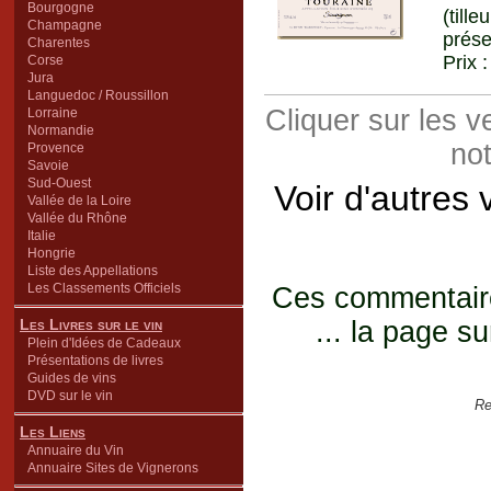
Bourgogne
(till
Champagne
prése
Charentes
Prix 
Corse
Jura
Languedoc / Roussillon
Cliquer sur les 
Lorraine
Normandie
not
Provence
Savoie
Sud-Ouest
Voir d'autres
Vallée de la Loire
Vallée du Rhône
Italie
Hongrie
Liste des Appellations
Les Classements Officiels
Ces commentaires
Les Livres sur le vin
... la page su
Plein d'Idées de Cadeaux
Présentations de livres
Guides de vins
DVD sur le vin
Re
Les Liens
Annuaire du Vin
Annuaire Sites de Vignerons