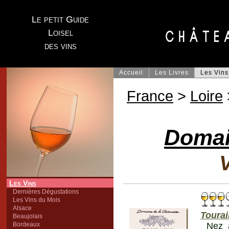
Le petit Guide
Loisel
des vins
Accueil
Les Livres
Les Vins
France
>
Loire
Domai
V
Les Vins
Dernières Dégustations
Les Vins du Mois
Alsace
Toura
Beaujolais
Bordeaux
Nez a