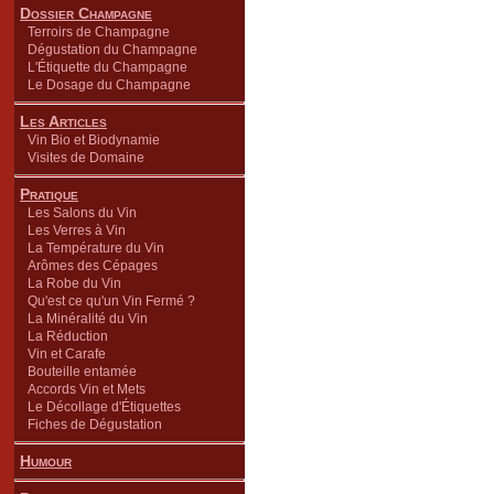
Dossier Champagne
Terroirs de Champagne
Dégustation du Champagne
L'Étiquette du Champagne
Le Dosage du Champagne
Les Articles
Vin Bio et Biodynamie
Visites de Domaine
Pratique
Les Salons du Vin
Les Verres à Vin
La Température du Vin
Arômes des Cépages
La Robe du Vin
Qu'est ce qu'un Vin Fermé ?
La Minéralité du Vin
La Réduction
Vin et Carafe
Bouteille entamée
Accords Vin et Mets
Le Décollage d'Étiquettes
Fiches de Dégustation
Humour