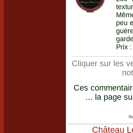
textu
Même 
peu e
guère
garde
Prix 
Cliquer sur les 
not
Ces commentaires
... la page su
Re
Château Lo