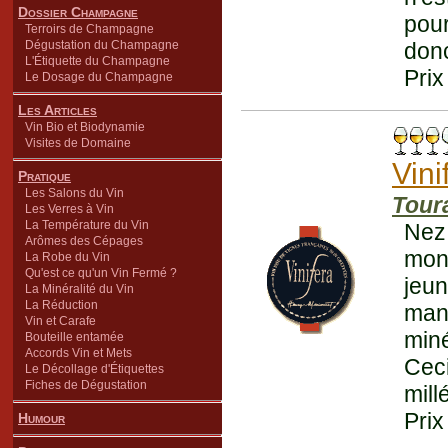
Dossier Champagne
pour
Terroirs de Champagne
Dégustation du Champagne
don
L'Étiquette du Champagne
Prix
Le Dosage du Champagne
Les Articles
Vin Bio et Biodynamie
Visites de Domaine
Vini
Pratique
Les Salons du Vin
Tour
Les Verres à Vin
La Température du Vin
Nez 
Arômes des Cépages
mont
La Robe du Vin
Qu'est ce qu'un Vin Fermé ?
jeu
La Minéralité du Vin
La Réduction
manq
Vin et Carafe
miné
Bouteille entamée
Accords Vin et Mets
Cec
Le Décollage d'Étiquettes
Fiches de Dégustation
mill
Prix
Humour