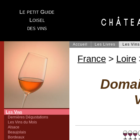
Le petit Guide
Loisel
des vins
Accueil
Les Livres
Les Vins
France
>
Loire
Domai
V
Les Vins
Dernières Dégustations
Les Vins du Mois
Alsace
Beaujolais
Bordeaux