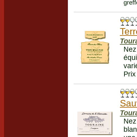
gref
Terr
Tour
Nez
équi
vari
Prix
Sau
Tour
Nez
blan