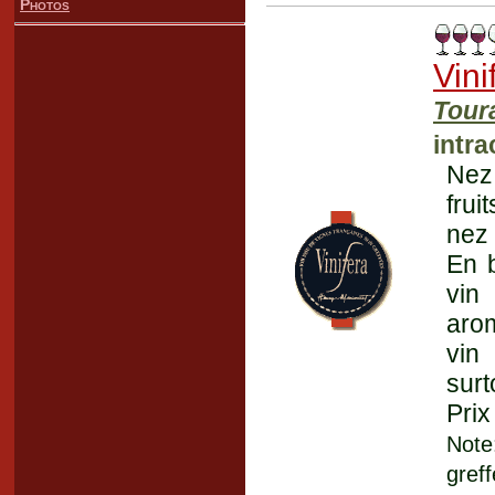
Photos
Vini
Tour
intra
Nez 
frui
nez 
En b
vin
arom
vin
surt
Prix
Note
gref