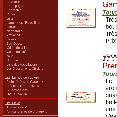
Bourgogne
Ga
Champagne
Charentes
Tour
Corse
Très
Jura
Languedoc / Roussillon
bou
Lorraine
Normandie
Trè
Provence
Prix
Savoie
Sud-Ouest
Vallée de la Loire
Vallée du Rhône
Italie
Hongrie
Pre
Liste des Appellations
Les Classements Officiels
Tour
Les Livres sur le vin
Le 
Plein d'Idées de Cadeaux
Présentations de livres
arom
Guides de vins
quas
DVD sur le vin
Le l
Les Liens
Annuaire du Vin
une 
Annuaire Sites de Vignerons
n'e