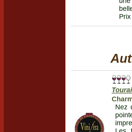
une 
bell
Prix
Aut
Toura
Charm
Nez d
poin
impre
Les 