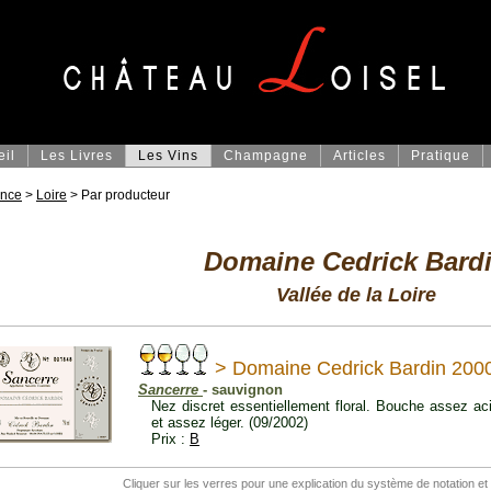
eil
Les Livres
Les Vins
Champagne
Articles
Pratique
ance
>
Loire
> Par producteur
Domaine Cedrick Bard
Vallée de la Loire
> Domaine Cedrick Bardin 200
Sancerre
- sauvignon
Nez discret essentiellement floral. Bouche assez acid
et assez léger. (09/2002)
Prix :
B
Cliquer sur les verres pour une explication du système de notation et