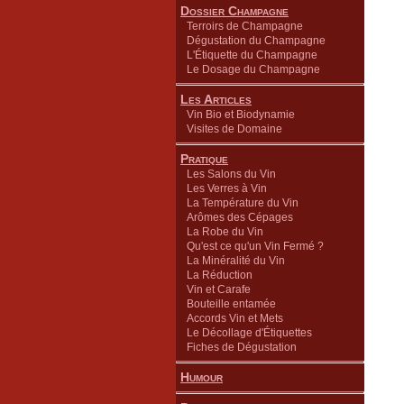
Dossier Champagne
Terroirs de Champagne
Dégustation du Champagne
L'Étiquette du Champagne
Le Dosage du Champagne
Les Articles
Vin Bio et Biodynamie
Visites de Domaine
Pratique
Les Salons du Vin
Les Verres à Vin
La Température du Vin
Arômes des Cépages
La Robe du Vin
Qu'est ce qu'un Vin Fermé ?
La Minéralité du Vin
La Réduction
Vin et Carafe
Bouteille entamée
Accords Vin et Mets
Le Décollage d'Étiquettes
Fiches de Dégustation
Humour