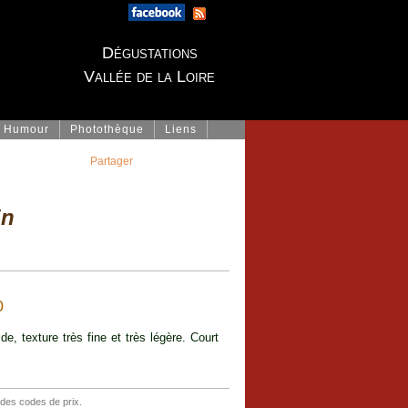
Dégustations
Vallée de la Loire
Humour
Photothèque
Liens
Partager
in
0
e, texture très fine et très légère. Court
 des codes de prix.