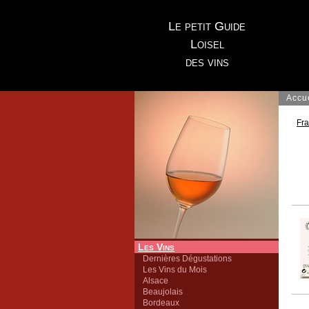
Le petit Guide
Loisel
des vins
Accu
Fr
Les Vins
Dernières Dégustations
Les Vins du Mois
Alsace
Beaujolais
Bordeaux