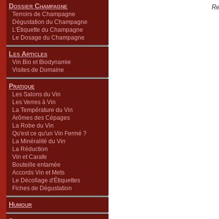
Dossier Champagne
Re
Terroirs de Champagne
Dégustation du Champagne
L'Étiquette du Champagne
Le Dosage du Champagne
Les Articles
Vin Bio et Biodynamie
Visites de Domaine
Pratique
Les Salons du Vin
Les Verres à Vin
La Température du Vin
Arômes des Cépages
La Robe du Vin
Qu'est ce qu'un Vin Fermé ?
La Minéralité du Vin
La Réduction
Vin et Carafe
Bouteille entamée
Accords Vin et Mets
Le Décollage d'Étiquettes
Fiches de Dégustation
Humour