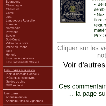
Bourgogne
• Bel
Champagne
semble
Charentes
Corse
• Nez 
Jura
flora
Languedoc / Roussillon
textu
Lorraine
Normandie
matièr
Provence
Prix :
Savoie
Sud-Ouest
Vallée de la Loire
Cliquer sur les 
Vallée du Rhône
Italie
not
Hongrie
Liste des Appellations
Les Classements Officiels
Voir d'autre
Les Livres sur le vin
Plein d'Idées de Cadeaux
Présentations de livres
Guides de vins
Ces commentaires
DVD sur le vin
... la page su
Les Liens
Annuaire du Vin
Annuaire Sites de Vignerons