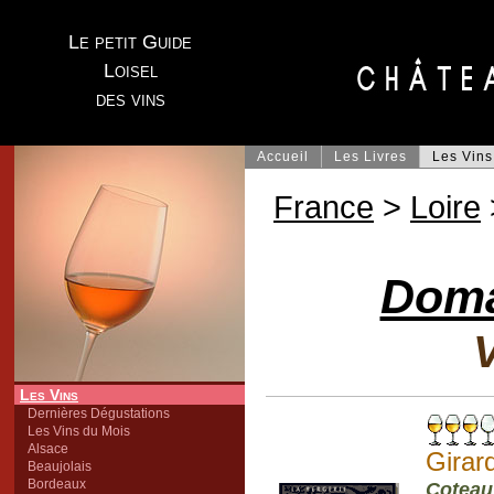
Le petit Guide
Loisel
des vins
Accueil
Les Livres
Les Vins
France
>
Loire
Doma
V
Les Vins
Dernières Dégustations
Les Vins du Mois
Alsace
Girar
Beaujolais
Bordeaux
Coteau