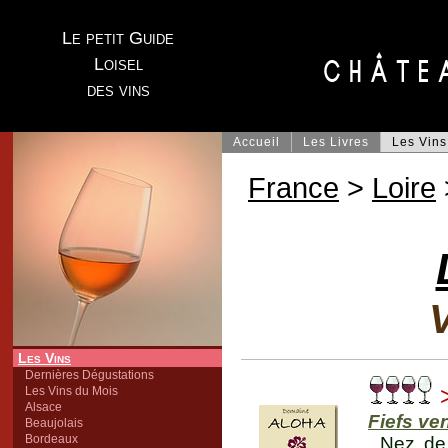
Le petit Guide
Loisel
des vins
Accueil
Les Livres
Les Vins
France
>
Loire
V
Les Vins
Dernières Dégustations
Les Vins du Mois
Alsace
Fiefs v
Beaujolais
Bordeaux
Nez de 