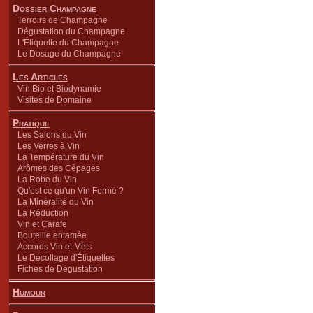
Dossier Champagne
Terroirs de Champagne
Dégustation du Champagne
L'Étiquette du Champagne
Le Dosage du Champagne
Les Articles
Vin Bio et Biodynamie
Visites de Domaine
Pratique
Les Salons du Vin
Les Verres à Vin
La Température du Vin
Arômes des Cépages
La Robe du Vin
Qu'est ce qu'un Vin Fermé ?
La Minéralité du Vin
La Réduction
Vin et Carafe
Bouteille entamée
Accords Vin et Mets
Le Décollage d'Étiquettes
Fiches de Dégustation
Humour