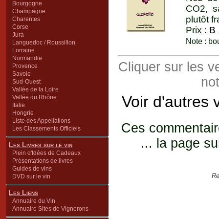
Bourgogne
CO2, sa
Champagne
plutôt 
Charentes
Corse
Prix :
B
Jura
Note : bo
Languedoc / Roussillon
Lorraine
Normandie
Cliquer sur les 
Provence
Savoie
not
Sud-Ouest
Vallée de la Loire
Voir d'autres 
Vallée du Rhône
Italie
Hongrie
Liste des Appellations
Ces commentaires
Les Classements Officiels
... la page su
Les Livres sur le vin
Plein d'Idées de Cadeaux
Présentations de livres
Guides de vins
Re
DVD sur le vin
Les Liens
Annuaire du Vin
Annuaire Sites de Vignerons