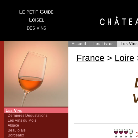
Le petit Guide
Loisel
des vins
Accueil
Les Livres
Les Vins
France
>
Loire
V
Les Vins
Dernières Dégustations
Les Vins du Mois
Alsace
Beaujolais
Bordeaux