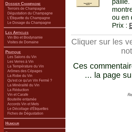
paille
Dossier Champagne
montre
Terroirs de Champagne
Dégustation du Champagne
ou en 
L'Étiquette du Champagne
Le Dosage du Champagne
Prix :
Les Articles
Vin Bio et Biodynamie
Cliquer sur les 
Visites de Domaine
not
Pratique
Les Salons du Vin
Les Verres à Vin
Ces commentaires
La Température du Vin
Arômes des Cépages
... la page su
La Robe du Vin
Qu'est ce qu'un Vin Fermé ?
La Minéralité du Vin
La Réduction
Vin et Carafe
Re
Bouteille entamée
Accords Vin et Mets
Le Décollage d'Étiquettes
Fiches de Dégustation
Humour