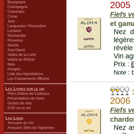
Bourgogne
2005
Champagne
Charentes
Fiefs 
Corse
Jura
et gam
Languedoc / Roussillon
Nez d
Lorraine
Normandie
légère
Provence
Savoie
révèle
Sud-Ouest
Vin ag
Vallée de la Loire
Vallée du Rhône
Prix :
Italie
Hongrie
Note : 
Liste des Appellations
Les Classements Officiels
Les Livres sur le vin
Plein d'Idées de Cadeaux
2006
Présentations de livres
Guides de vins
DVD sur le vin
Fiefs 
Les Liens
chardo
Annuaire du Vin
Nez as
Annuaire Sites de Vignerons