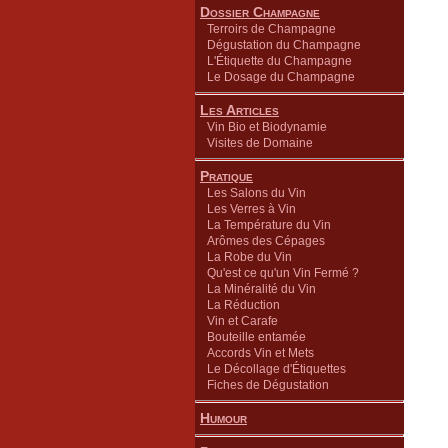
Dossier Champagne
Terroirs de Champagne
Dégustation du Champagne
L'Étiquette du Champagne
Le Dosage du Champagne
Les Articles
Vin Bio et Biodynamie
Visites de Domaine
Pratique
Les Salons du Vin
Les Verres à Vin
La Température du Vin
Arômes des Cépages
La Robe du Vin
Qu'est ce qu'un Vin Fermé ?
La Minéralité du Vin
La Réduction
Vin et Carafe
Bouteille entamée
Accords Vin et Mets
Le Décollage d'Étiquettes
Fiches de Dégustation
Humour