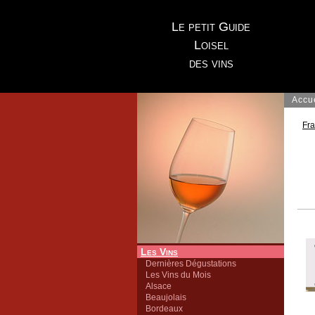
Le petit Guide
Loisel
des vins
Accu
Fr
Les Vins
Dernières Dégustations
Les Vins du Mois
Alsace
Beaujolais
Bordeaux