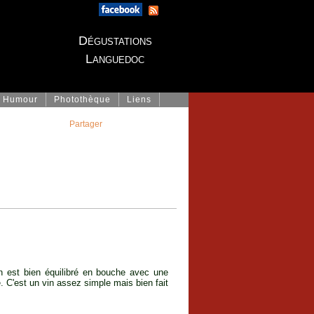
Dégustations
Languedoc
Humour
Photothèque
Liens
Partager
in est bien équilibré en bouche avec une
. C'est un vin assez simple mais bien fait