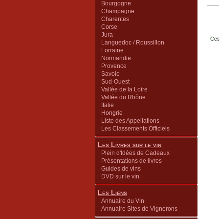
Bourgogne
Champagne
Charentes
Corse
Jura
Ces
Languedoc / Roussillon
Lorraine
Normandie
Provence
Savoie
Sud-Ouest
Vallée de la Loire
Vallée du Rhône
Italie
Hongrie
Liste des Appellations
Les Classements Officiels
Les Livres sur le vin
Plein d'Idées de Cadeaux
Présentations de livres
Guides de vins
DVD sur le vin
Les Liens
Annuaire du Vin
Annuaire Sites de Vignerons