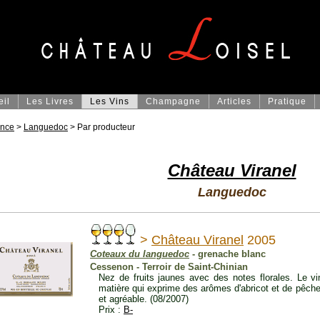
eil
Les Livres
Les Vins
Champagne
Articles
Pratique
ance
>
Languedoc
> Par producteur
Château Viranel
Languedoc
>
Château Viranel
2005
Coteaux du languedoc
- grenache blanc
Cessenon - Terroir de Saint-Chinian
Nez de fruits jaunes avec des notes florales. Le v
matière qui exprime des arômes d'abricot et de pêche
et agréable. (08/2007)
Prix :
B-