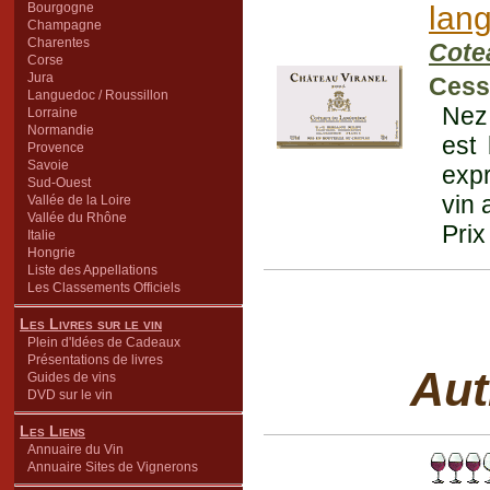
Bourgogne
lan
Champagne
Charentes
Cote
Corse
Jura
Cesse
Languedoc / Roussillon
Nez 
Lorraine
Normandie
est
Provence
Savoie
expr
Sud-Ouest
vin 
Vallée de la Loire
Vallée du Rhône
Prix
Italie
Hongrie
Liste des Appellations
Les Classements Officiels
Les Livres sur le vin
Plein d'Idées de Cadeaux
Présentations de livres
Aut
Guides de vins
DVD sur le vin
Les Liens
Annuaire du Vin
Annuaire Sites de Vignerons