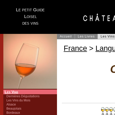
Le petit Guide
Loisel
des vins
Accueil
Les Livres
Les Vins
France
>
Lang
Les Vins
Dernières Dégustations
Les Vins du Mois
Alsace
Beaujolais
Bordeaux