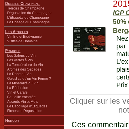
201
Dossier Champagne
Terroirs de Champagne
IGP 
Dégustation du Champagne
L'Étiquette du Champagne
50% 
Le Dosage du Champagne
Berg
Les Articles
Vin Bio et Biodynamie
Nez 
Visites de Domaine
par
Pratique
matu
Les Salons du Vin
L'e
Les Verres à Vin
La Température du Vin
plai
Arômes des Cépages
La Robe du Vin
cert
Qu'est ce qu'un Vin Fermé ?
La Minéralité du Vin
Prix
La Réduction
Vin et Carafe
Bouteille entamée
Cliquer sur les 
Accords Vin et Mets
Le Décollage d'Étiquettes
not
Fiches de Dégustation
Humour
Ces commentaires