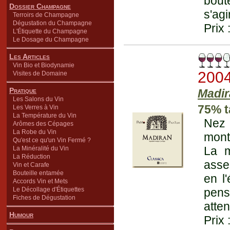
bout
Dossier Champagne
s'agi
Terroirs de Champagne
Dégustation du Champagne
Prix 
L'Étiquette du Champagne
Le Dosage du Champagne
Les Articles
Vin Bio et Biodynamie
200
Visites de Domaine
Pratique
Madir
Les Salons du Vin
75% t
Les Verres à Vin
La Température du Vin
Nez 
Arômes des Cépages
La Robe du Vin
mont
Qu'est ce qu'un Vin Fermé ?
La m
La Minéralité du Vin
La Réduction
asse
Vin et Carafe
Bouteille entamée
en l'
Accords Vin et Mets
Le Décollage d'Étiquettes
pens
Fiches de Dégustation
atte
Humour
Prix 