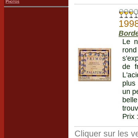
Photos
199
Bord
Le n
rond
s'ex
de f
L'ac
plus
un p
bell
trou
Prix 
Cliquer sur les 