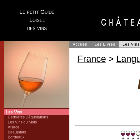
Le petit Guide
Loisel
des vins
Accueil
Les Livres
Les Vins
France
>
Lang
Les Vins
Dernières Dégustations
Les Vins du Mois
Alsace
Beaujolais
Bordeaux