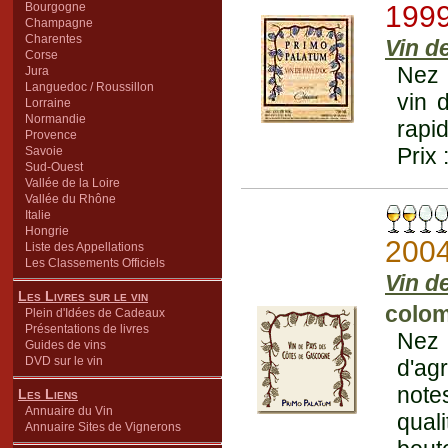
Bourgogne
199
Champagne
Charentes
Vin d
Corse
Nez 
Jura
Languedoc / Roussillon
vin 
Lorraine
Normandie
rapi
Provence
Prix 
Savoie
Sud-Ouest
Vallée de la Loire
Vallée du Rhône
Italie
Hongrie
200
Liste des Appellations
Les Classements Officiels
Vin d
Les Livres sur le vin
colom
Plein d'Idées de Cadeaux
Présentations de livres
Nez
Guides de vins
DVD sur le vin
d'ag
note
Les Liens
Annuaire du Vin
qual
Annuaire Sites de Vignerons