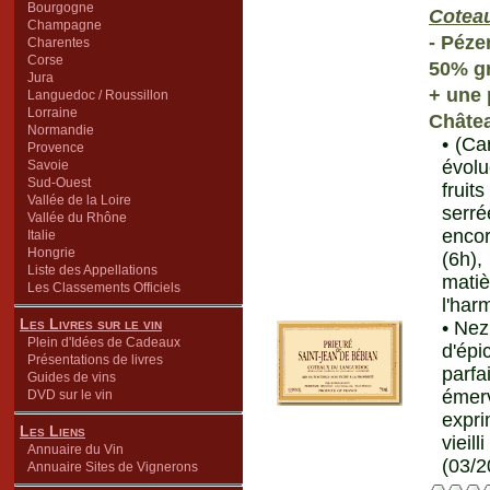
Bourgogne
Cotea
Champagne
- Péze
Charentes
Corse
50% g
Jura
+ une 
Languedoc / Roussillon
Lorraine
Châte
Normandie
• (Ca
Provence
évol
Savoie
Sud-Ouest
fruit
Vallée de la Loire
serré
Vallée du Rhône
encor
Italie
Hongrie
(6h),
Liste des Appellations
mati
Les Classements Officiels
l'har
Les Livres sur le vin
• Nez
Plein d'Idées de Cadeaux
d'épi
Présentations de livres
parfa
Guides de vins
émerv
DVD sur le vin
expri
Les Liens
vieil
Annuaire du Vin
(03/2
Annuaire Sites de Vignerons