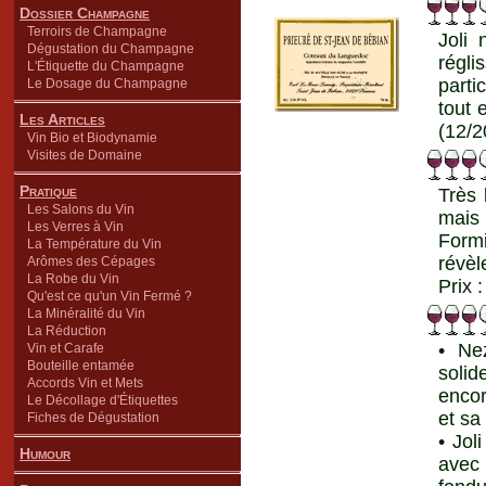
Dossier Champagne
Terroirs de Champagne
Joli
Dégustation du Champagne
régli
L'Étiquette du Champagne
parti
Le Dosage du Champagne
tout 
Les Articles
(12/2
Vin Bio et Biodynamie
Visites de Domaine
Pratique
Très 
Les Salons du Vin
mais 
Les Verres à Vin
Formi
La Température du Vin
révèl
Arômes des Cépages
La Robe du Vin
Prix 
Qu'est ce qu'un Vin Fermé ?
La Minéralité du Vin
La Réduction
• Ne
Vin et Carafe
Bouteille entamée
soli
Accords Vin et Mets
encor
Le Décollage d'Étiquettes
et sa
Fiches de Dégustation
• Jol
Humour
avec