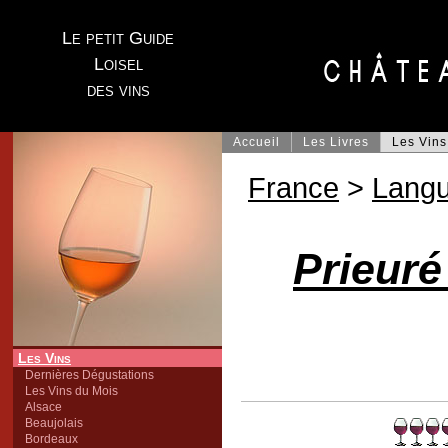
Le petit Guide
Loisel
des vins
Accueil
Les Livres
Les Vins
France
>
Lang
Prieuré
Les Vins
Dernières Dégustations
Les Vins du Mois
Alsace
Beaujolais
Bordeaux