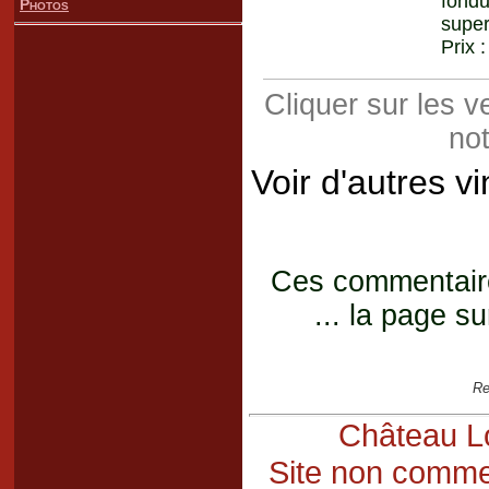
fond
Photos
super
Prix 
Cliquer sur les 
not
Voir d'autres v
Ces commentaires
... la page su
Re
Château Lo
Site non commer