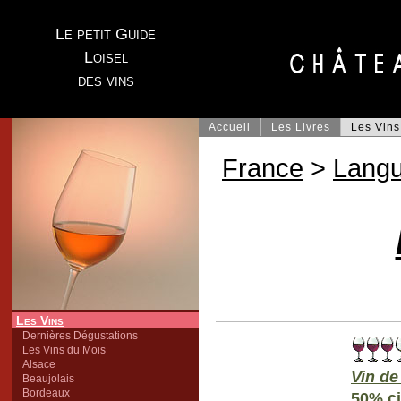
Le petit Guide
Loisel
des vins
Accueil
Les Livres
Les Vins
France
>
Lang
Les Vins
Dernières Dégustations
Les Vins du Mois
Alsace
Vin de
Beaujolais
Bordeaux
50% ci