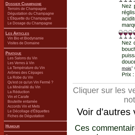
Dossier Champagne
Nez p
Terroirs de Champagne
régli
Dégustation du Champagne
acidi
L'Étiquette du Champagne
Le Dosage du Champagne
marqu
Les Articles
Vin Bio et Biodynamie
Nez d
Visites de Domaine
bouch
Pratique
puiss
Les Salons du Vin
douce
Les Verres à Vin
La Température du Vin
mois
"
Arômes des Cépages
Prix 
La Robe du Vin
Qu'est ce qu'un Vin Fermé ?
La Minéralité du Vin
Cliquer sur les 
La Réduction
Vin et Carafe
not
Bouteille entamée
Accords Vin et Mets
Voir d'autres
Le Décollage d'Étiquettes
Fiches de Dégustation
Humour
Ces commentaires