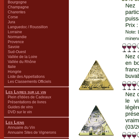
Bourgogne
Nez 
Champagne
part
Charentes
Corse
puiss
Jura
Prix 
Languedoc / Roussillon
Note: 
Lorraine
Normandie
minerv
Provence
Savoie
Sud-Ouest
Nez d
Vallée de la Loire
Vallée du Rhône
en bo
Italie
franc
Hongrie
buvab
Liste des Appellations
Les Classements Officiels
Les Livres sur le vin
Nez d
Plein d'Idées de Cadeaux
le v
Présentations de livres
légè
Guides de vins
DVD sur le vin
prés
vraim
Les Liens
(03/2
Annuaire du Vin
Annuaire Sites de Vignerons