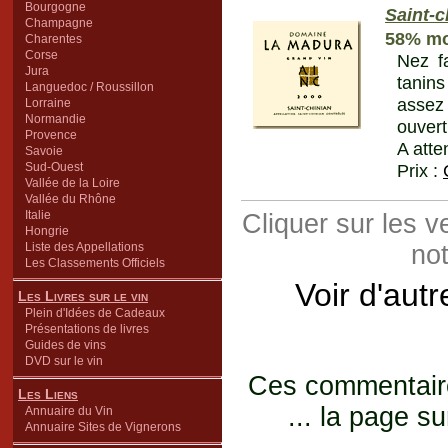
Bourgogne
Saint-c
Champagne
58% mo
Charentes
Corse
Nez fa
Jura
tanins
Languedoc / Roussillon
assez
Lorraine
Normandie
ouvert
Provence
A atte
Savoie
Sud-Ouest
Prix :
Vallée de la Loire
Vallée du Rhône
Italie
Cliquer sur les 
Hongrie
Liste des Appellations
not
Les Classements Officiels
Voir d'aut
Les Livres sur le vin
Plein d'Idées de Cadeaux
Présentations de livres
Guides de vins
DVD sur le vin
Ces commentaires
Les Liens
... la page su
Annuaire du Vin
Annuaire Sites de Vignerons