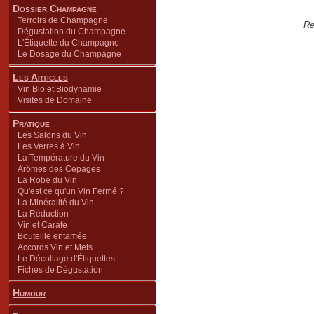
Dossier Champagne
Terroirs de Champagne
Re
Dégustation du Champagne
L'Étiquette du Champagne
Le Dosage du Champagne
Les Articles
Vin Bio et Biodynamie
Visites de Domaine
Pratique
Les Salons du Vin
Les Verres à Vin
La Température du Vin
Arômes des Cépages
La Robe du Vin
Qu'est ce qu'un Vin Fermé ?
La Minéralité du Vin
La Réduction
Vin et Carafe
Bouteille entamée
Accords Vin et Mets
Le Décollage d'Étiquettes
Fiches de Dégustation
Humour