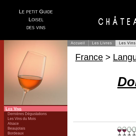
Le petit Guide
Loisel
des vins
Accueil
Les Livres
Les Vins
France
>
Lang
Do
Les Vins
Dernières Dégustations
Les Vins du Mois
Alsace
Beaujolais
Bordeaux